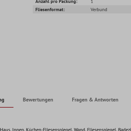
Anzahl pro Packung:
1
Fliesenformat:
Verbund
ng
Bewertungen
Fragen & Antworten
Haus, Innen, Küchen-Fliesenspiegel, Wand, Fliesenspiegel, Bade