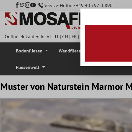
Service-Hotline +49 40 79750890
nhalt springen
Online einkaufen in:
AT
|
IT
|
CH
|
FR
|
DE
|
UK
|
CZ
|
SE
|
DK
|
BE
Bodenfliesen
Wandfliesen
Mosaikfliesen
Fliesenwelt
Muster von Naturstein Marmor M