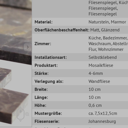
Fliesenspiegel
, Küc
Fliesenspiegel
,
Fliesenspiegel
Material:
Naturstein
, Marmor
Oberflächenbeschaffenheit:
Matt
, Glänzend
Küche
, Badezimmer
,
Zimmer:
Waschraum
, Abstel
Flur
, Wohnzimmer
Installationsart:
Selbstklebend
Produktart:
Mosaikfliese
Stärke:
4-6mm
Verlegung als:
Wandfliese
Breite:
10 cm
Länge:
10 cm
Höhe:
0,6 cm
Mustergröße:
ca. 7,5x12,5cm
Fliesenserie:
Johannesburg