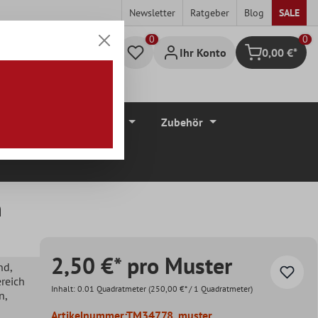
Newsletter
Ratgeber
Blog
SALE
0
Ihr Konto
0,00 €*
Warenkorb
düre
Bodenbeläge
Zubehör
n
2,50 €* pro Muster
nd
,
ereich
Inhalt:
0.01 Quadratmeter
(250,00 €* / 1 Quadratmeter)
en
,
Artikelnummer:
TM34778_muster