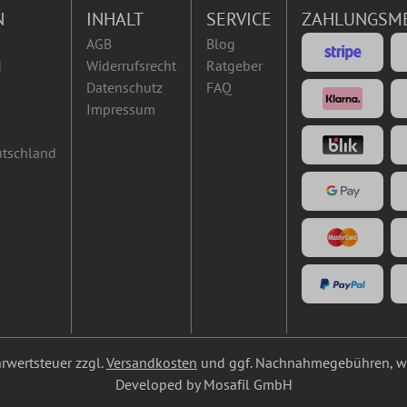
N
INHALT
SERVICE
ZAHLUNGSM
AGB
Blog
d
Widerrufsrecht
Ratgeber
Datenschutz
FAQ
Impressum
utschland
ehrwertsteuer zzgl.
Versandkosten
und ggf. Nachnahmegebühren, we
Developed by Mosafil GmbH