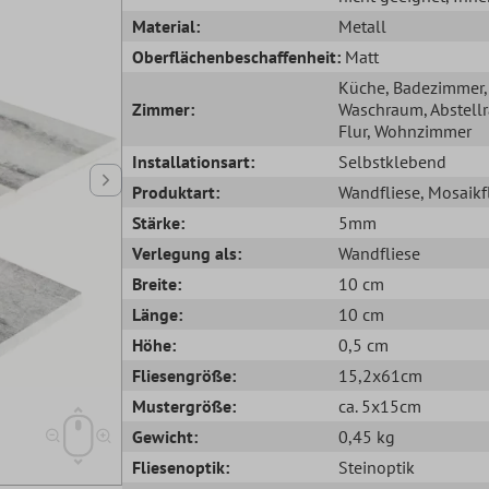
Material:
Metall
Oberflächenbeschaffenheit:
Matt
Küche
, Badezimmer
,
Zimmer:
Waschraum
, Abstel
Flur
, Wohnzimmer
Installationsart:
Selbstklebend
Produktart:
Wandfliese
, Mosaikf
Stärke:
5mm
Verlegung als:
Wandfliese
Breite:
10 cm
Länge:
10 cm
Höhe:
0,5 cm
Fliesengröße:
15,2x61cm
Mustergröße:
ca. 5x15cm
Gewicht:
0,45 kg
Fliesenoptik:
Steinoptik