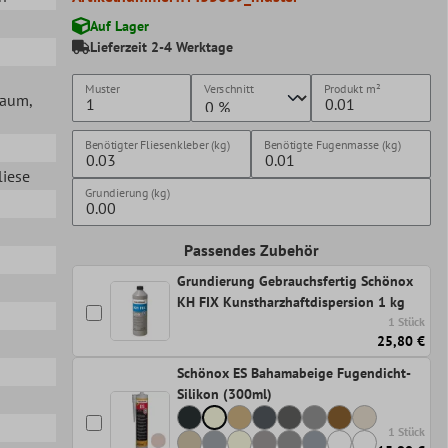
Auf Lager
Lieferzeit 2-4 Werktage
Muster
Verschnitt
Produkt
m²
lraum
,
Benötigter Fliesenkleber (kg)
Benötigte Fugenmasse (kg)
liese
Grundierung (kg)
Passendes Zubehör
Grundierung Gebrauchsfertig Schönox
KH FIX Kunstharzhaftdispersion 1 kg
1 Stück
25,80 €
Schönox ES Bahamabeige Fugendicht-
Silikon (300ml)
1 Stück