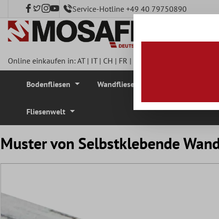
Service-Hotline +49 40 79750890
nhalt springen
Online einkaufen in:
AT
|
IT
|
CH
|
FR
|
DE
|
UK
|
CZ
|
SE
|
DK
|
BE
Bodenfliesen
Wandfliesen
Mosaikfliesen
Fliesenwelt
Muster von Selbstklebende Wand