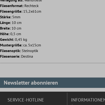
Fliesenformat:
Rechteck
Fliesengröße:
15,2x61cm
Stärke:
5mm
Länge:
10 cm
Breite:
10 cm
Höhe:
0,5 cm
Gewicht:
0,45 kg
Mustergröße:
ca. 5x15cm
Fliesenoptik:
Steinoptik
Fliesenserie:
Destina
Newsletter abonnieren
SERVICE-HOTLINE
INFORMATIONE