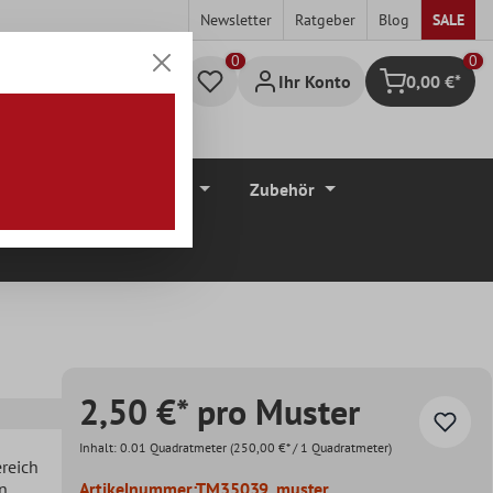
Newsletter
Ratgeber
Blog
SALE
0
Ihr Konto
0,00 €*
Warenkorb
düre
Bodenbeläge
Zubehör
2,50 €* pro Muster
Inhalt:
0.01 Quadratmeter
(250,00 €* / 1 Quadratmeter)
ereich
en
Artikelnummer:
TM35039_muster