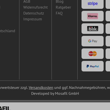
AGB
Blog
d
Widerrufsrecht
Ratgeber
Datenschutz
FAQ
Impressum
utschland
ehrwertsteuer zzgl.
Versandkosten
und ggf. Nachnahmegebühren, we
Developed by Mosafil GmbH