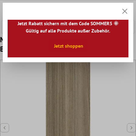
nhalt springen
0
Warenk
Jetzt Rabatt sichern mit dem Code SOMMER5 🌞
Gültig auf alle Produkte außer Zubehör.
Muster von Vinylboden Klicksystem Tinadia
Jetzt shoppen
Beige 17,2x121cm