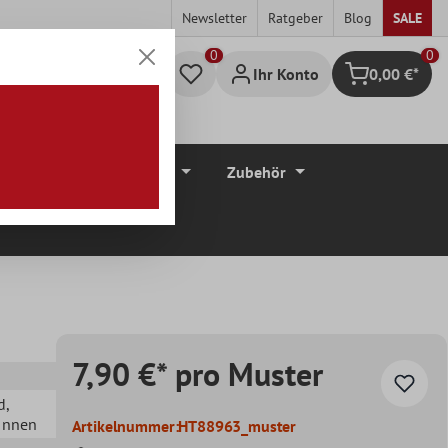
Newsletter
Ratgeber
Blog
SALE
0
Ihr Konto
0,00 €*
Warenkorb
düre
Bodenbeläge
Zubehör
7,90 €* pro Muster
d
,
 Innen
Artikelnummer:
HT88963_muster