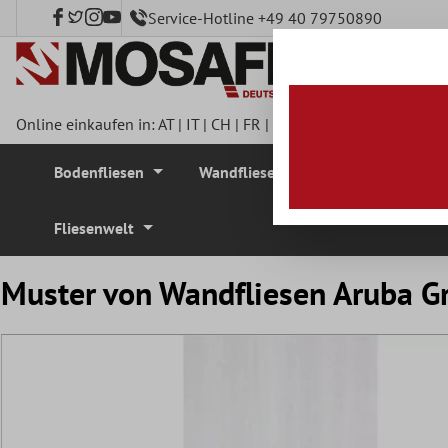
Service-Hotline +49 40 79750890
nhalt springen
Online einkaufen in:
AT
|
IT
|
CH
|
FR
|
DE
|
UK
|
CZ
|
SE
|
DK
|
BE
Bodenfliesen
Wandfliesen
Mosaikfliesen
Fliesenwelt
Muster von Wandfliesen Aruba G