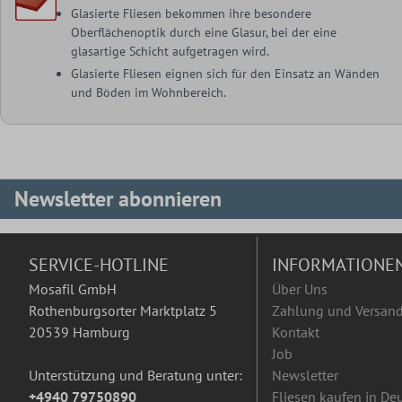
Glasierte Fliesen bekommen ihre besondere
Oberflächenoptik durch eine Glasur, bei der eine
glasartige Schicht aufgetragen wird.
Glasierte Fliesen eignen sich für den Einsatz an Wänden
und Böden im Wohnbereich.
Newsletter abonnieren
SERVICE-HOTLINE
INFORMATIONE
Mosafil GmbH
Über Uns
Rothenburgsorter Marktplatz 5
Zahlung und Versan
20539 Hamburg
Kontakt
Job
Unterstützung und Beratung unter:
Newsletter
+4940 79750890
Fliesen kaufen in De