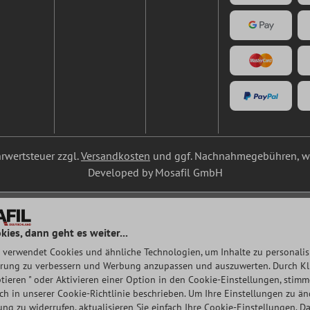
ehrwertsteuer zzgl.
Versandkosten
und ggf. Nachnahmegebühren, we
Developed by Mosafil GmbH
kies, dann geht es weiter...
 verwendet Cookies und ähnliche Technologien, um Inhalte zu personalisi
rung zu verbessern und Werbung anzupassen und auszuwerten. Durch Klic
tieren " oder Aktivieren einer Option in den Cookie-Einstellungen, stim
auch in unserer Cookie-Richtlinie beschrieben. Um Ihre Einstellungen zu ä
ng zu widerrufen, aktualisieren Sie einfach Ihre Cookie-Einstellungen.
Da