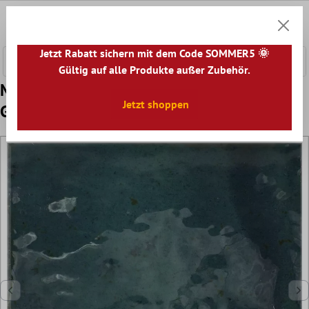
nhalt springen
0
Warenk
Jetzt Rabatt sichern mit dem Code SOMMER5 🌞
Gültig auf alle Produkte außer Zubehör.
Muster von Wandfliesen Kiowa Glänzend
Jetzt shoppen
Gewellt 15x15cm Blau