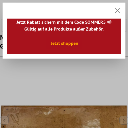
nhalt springen
0
Warenk
Jetzt Rabatt sichern mit dem Code SOMMER5 🌞
Gültig auf alle Produkte außer Zubehör.
Muster von Wandfliesen Kiowa Glänzend
Jetzt shoppen
Gewellt 6x25cm Ocker