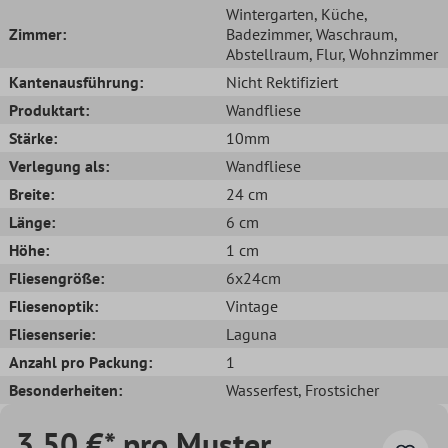
Wintergarten
, Küche
,
Zimmer:
Badezimmer
, Waschraum
,
Abstellraum
, Flur
, Wohnzimmer
Kantenausführung:
Nicht Rektifiziert
Produktart:
Wandfliese
Stärke:
10mm
Verlegung als:
Wandfliese
Breite:
24 cm
Länge:
6 cm
Höhe:
1 cm
Fliesengröße:
6x24cm
Fliesenoptik:
Vintage
Fliesenserie:
Laguna
Anzahl pro Packung:
1
Besonderheiten:
Wasserfest
, Frostsicher
3,50 €* pro Muster