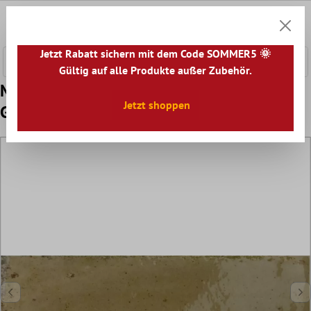
nhalt springen
0
Warenk
Jetzt Rabatt sichern mit dem Code SOMMER5 🌞
Gültig auf alle Produkte außer Zubehör.
Muster von Wandfliesen Laguna Glänzend
Jetzt shoppen
Gewellt Beige 6x24cm