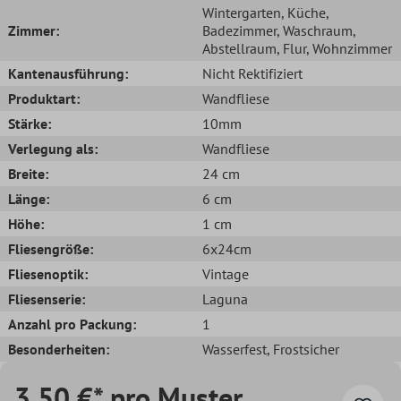
Wintergarten
, Küche
,
Zimmer:
Badezimmer
, Waschraum
,
Abstellraum
, Flur
, Wohnzimmer
Kantenausführung:
Nicht Rektifiziert
Produktart:
Wandfliese
Stärke:
10mm
Verlegung als:
Wandfliese
Breite:
24 cm
Länge:
6 cm
Höhe:
1 cm
Fliesengröße:
6x24cm
Fliesenoptik:
Vintage
Fliesenserie:
Laguna
Anzahl pro Packung:
1
Besonderheiten:
Wasserfest
, Frostsicher
3,50 €* pro Muster