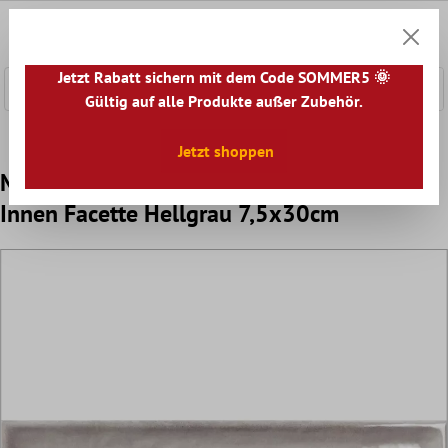
nhalt springen
0
Warenk
Jetzt Rabatt sichern mit dem Code SOMMER5 🌞
Gültig auf alle Produkte außer Zubehör.
Home
Wandfliesen
Wandfliesen Bad
Jetzt shoppen
Muster von Wandfliesen Pascal Glänzend
Innen Facette Hellgrau 7,5x30cm