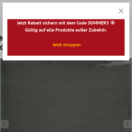
nhalt springen
0
Warenk
Jetzt Rabatt sichern mit dem Code SOMMER5 🌞
Gültig auf alle Produkte außer Zubehör.
Muster von Wandfliesen Tamaris Eloy
Jetzt shoppen
Glänzend Gewellt Dunkelgrau 13x13cm