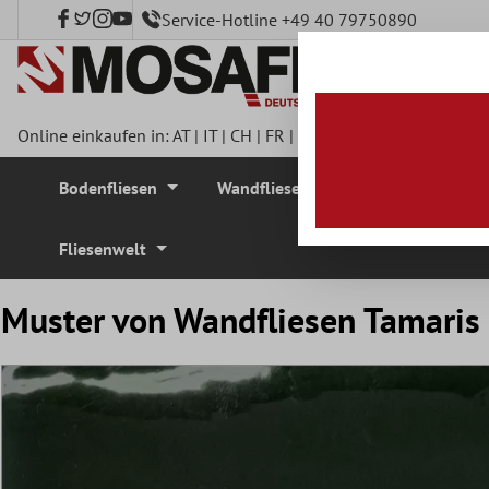
Service-Hotline +49 40 79750890
nhalt springen
Online einkaufen in:
AT
|
IT
|
CH
|
FR
|
DE
|
UK
|
CZ
|
SE
|
DK
|
BE
Bodenfliesen
Wandfliesen
Mosaikfliesen
Fliesenwelt
Muster von Wandfliesen Tamaris