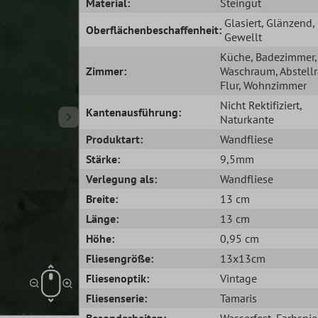
Material:
Steingut
Glasiert
, Glänzend
,
Oberflächenbeschaffenheit:
Gewellt
Küche
, Badezimmer
,
Zimmer:
Waschraum
, Abstel
Flur
, Wohnzimmer
Nicht Rektifiziert
,
Kantenausführung:
Naturkante
Produktart:
Wandfliese
Stärke:
9,5mm
Verlegung als:
Wandfliese
Breite:
13 cm
Länge:
13 cm
Höhe:
0,95 cm
Fliesengröße:
13x13cm
Fliesenoptik:
Vintage
Fliesenserie:
Tamaris
Besonderheiten:
Wasserfest
, Farbspie