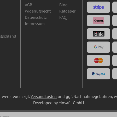
AGB
Blog
d
Widerrufsrecht
Ratgeber
Datenschutz
FAQ
Impressum
utschland
ehrwertsteuer zzgl.
Versandkosten
und ggf. Nachnahmegebühren, we
Developed by Mosafil GmbH