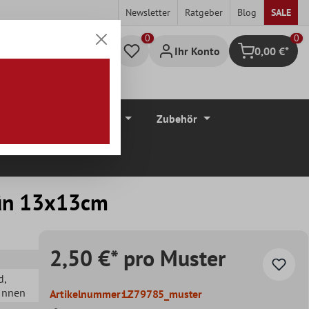
Newsletter
Ratgeber
Blog
SALE
0
Ihr Konto
0,00 €*
Warenkorb
düre
Bodenbeläge
Zubehör
rün 13x13cm
2,50 €* pro Muster
d
,
 Innen
Artikelnummer:
LZ79785_muster