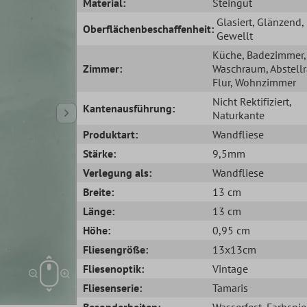
Material:
Steingut
Glasiert
, Glänzend
,
Oberflächenbeschaffenheit:
Gewellt
Küche
, Badezimmer
,
Zimmer:
Waschraum
, Abstel
Flur
, Wohnzimmer
Nicht Rektifiziert
,
Kantenausführung:
Naturkante
Produktart:
Wandfliese
Stärke:
9,5mm
Verlegung als:
Wandfliese
Breite:
13 cm
Länge:
13 cm
Höhe:
0,95 cm
Fliesengröße:
13x13cm
Fliesenoptik:
Vintage
Fliesenserie:
Tamaris
Besonderheiten:
Wasserfest
, Farbspie