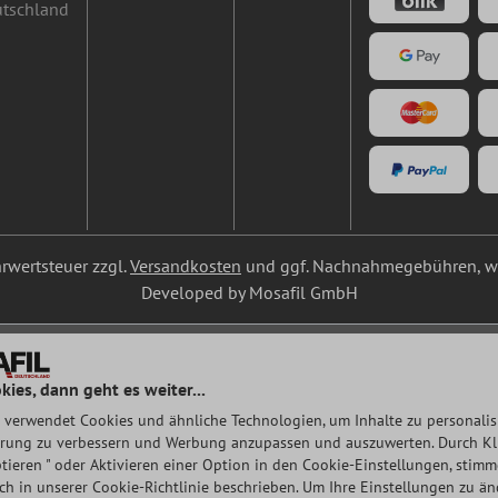
utschland
ehrwertsteuer zzgl.
Versandkosten
und ggf. Nachnahmegebühren, we
Developed by Mosafil GmbH
kies, dann geht es weiter...
 verwendet Cookies und ähnliche Technologien, um Inhalte zu personalisi
rung zu verbessern und Werbung anzupassen und auszuwerten. Durch Klic
tieren " oder Aktivieren einer Option in den Cookie-Einstellungen, stim
auch in unserer Cookie-Richtlinie beschrieben. Um Ihre Einstellungen zu ä