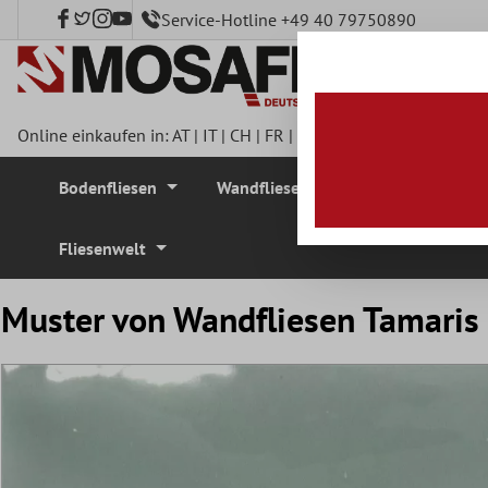
Service-Hotline +49 40 79750890
nhalt springen
Online einkaufen in:
AT
|
IT
|
CH
|
FR
|
DE
|
UK
|
CZ
|
SE
|
DK
|
BE
Bodenfliesen
Wandfliesen
Mosaikfliesen
Fliesenwelt
Muster von Wandfliesen Tamaris