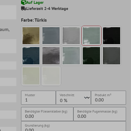
Auf Lager
Lieferzeit 2-4 Werktage
Farbe: Türkis
lraum
,
Muster
Verschnitt
Produkt
m²
Benötigter Fliesenkleber (kg)
Benötigte Fugenmasse (kg)
Grundierung (kg)
l