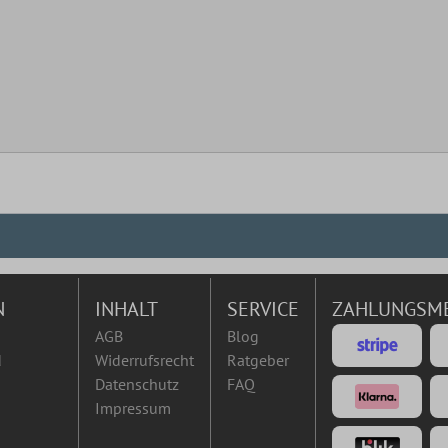
N
INHALT
SERVICE
ZAHLUNGSM
AGB
Blog
d
Widerrufsrecht
Ratgeber
Datenschutz
FAQ
Impressum