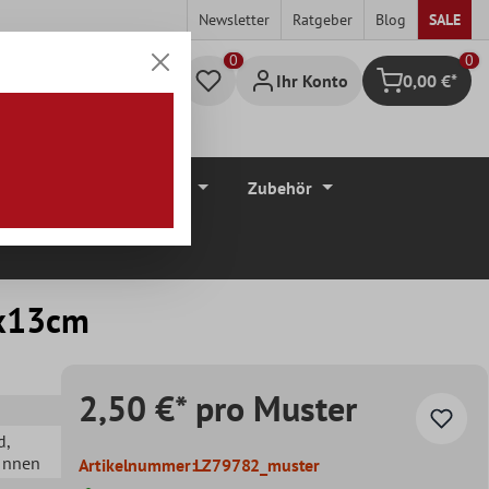
Newsletter
Ratgeber
Blog
SALE
0
Ihr Konto
0,00 €*
Warenkorb
düre
Bodenbeläge
Zubehör
3x13cm
2,50 €* pro Muster
d
,
 Innen
Artikelnummer:
LZ79782_muster