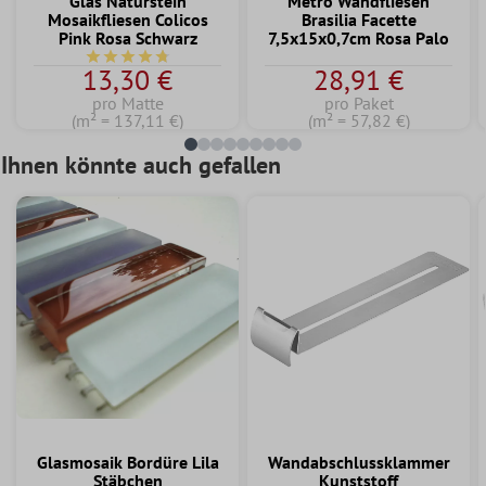
Glas Naturstein
Metro Wandfliesen
Mosaikfliesen Colicos
Brasilia Facette
Pink Rosa Schwarz
7,5x15x0,7cm Rosa Palo
Durchschnittliche Bewertung von 4.7 von 5 Sternen
13,30 €
28,91 €
pro Matte
pro Paket
(m² = 137,11 €)
(m² = 57,82 €)
Ihnen könnte auch gefallen
Glasmosaik Bordüre Lila
Wandabschlussklammer
Stäbchen
Kunststoff