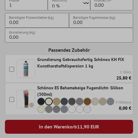
Muster
Verschnitt
Produkt
m²
Benötigter Fliesenkleber (kg)
Benötigte Fugenmasse (kg)
Grundierung (kg)
Passendes Zubehör
Grundierung Gebrauchsfertig Schönox KH FIX
Kunstharzhaftdispersion 1 kg
1 Stück
25,80 €
Schönox ES Bahamabeige Fugendicht- Silikon
(300ml)
0 Stück(e)
0,00 €
In den Warenkorb
11,90
EUR