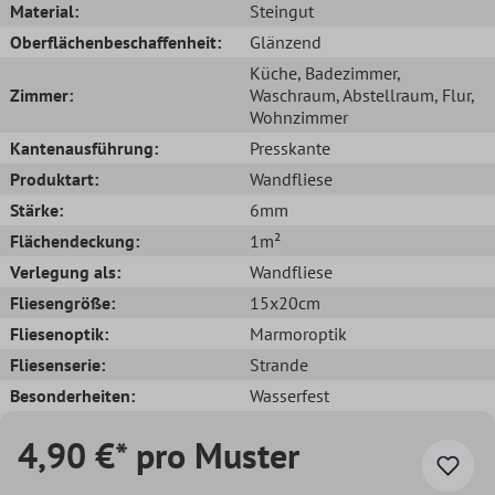
Material:
Steingut
Oberflächenbeschaffenheit:
Glänzend
Küche
, Badezimmer
,
Zimmer:
Waschraum
, Abstellraum
, Flur
,
Wohnzimmer
Kantenausführung:
Presskante
Produktart:
Wandfliese
Stärke:
6mm
Flächendeckung:
1m²
Verlegung als:
Wandfliese
Fliesengröße:
15x20cm
Fliesenoptik:
Marmoroptik
Fliesenserie:
Strande
Besonderheiten:
Wasserfest
4,90 €* pro Muster