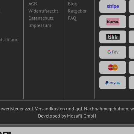
AGB
Blog
d
Widerrufsrecht
Ratgeber
Datenschutz
FAQ
Impressum
utschland
ehrwertsteuer zzgl.
Versandkosten
und ggf. Nachnahmegebühren, we
Developed by Mosafil GmbH