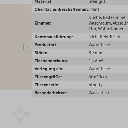
Material:
Steingut
Oberflächenbeschaffenheit:
Matt
Küche
, Badezimmer
,
Zimmer:
Waschraum
, Abstel
Flur
, Wohnzimmer
Kantenausführung:
Nicht Rektifiziert
Produktart:
Wandfliese
Stärke:
8,5mm
Flächendeckung:
1,26m²
Verlegung als:
Wandfliese
Fliesengröße:
30x30cm
Fliesenserie:
Alberty
Besonderheiten:
Wasserfest