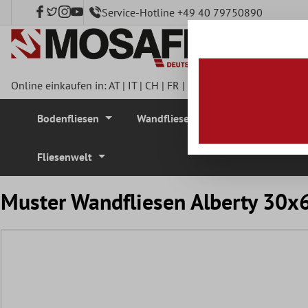
Service-Hotline +49 40 79750890
nhalt springen
Online einkaufen in:
AT
|
IT
|
CH
|
FR
|
DE
|
UK
|
CZ
|
SE
|
DK
|
BE
Bodenfliesen
Wandfliesen
Mosaikfliesen
Fliesenwelt
Muster Wandfliesen Alberty 30x