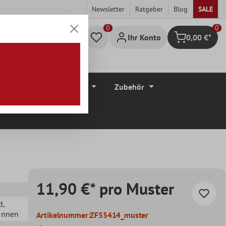
Newsletter
Ratgeber
Blog
SALE
0
Ihr Konto
0,00 €*
Warenkorb
düre
Bodenbeläge
Zubehör
11,90 €* pro Muster
d
,
 Innen
Artikelnummer:
ZF55414_muster