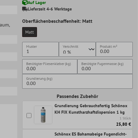
Auf Lager
Lieferzeit 4-6 Werktage
Oberflächenbeschaffenheit: Matt
lraum
,
Matt
Muster
Verschnitt
Produkt
m²
Benötigter Fliesenkleber (kg)
Benötigte Fugenmasse (kg)
Grundierung (kg)
Passendes Zubehör
Grundierung Gebrauchsfertig Schönox
KH FIX Kunstharzhaftdispersion 1 kg
1 Stück
25,80 €
Schönox ES Bahamabeige Fugendicht-