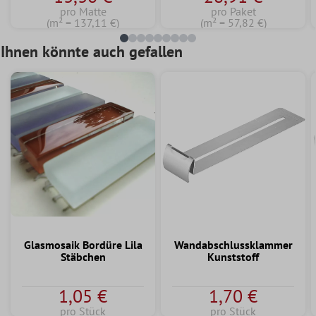
pro Matte
pro Paket
(m² = 137,11 €)
(m² = 57,82 €)
Ihnen könnte auch gefallen
Glasmosaik Bordüre Lila
Wandabschlussklammer
Stäbchen
Kunststoff
1,05 €
1,70 €
pro Stück
pro Stück