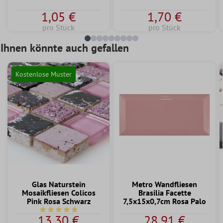
1,05 €
1,70 €
pro Stück
pro Stück
Ihnen könnte auch gefallen
Kostenlose Muster
Glas Naturstein
Metro Wandfliesen
Mosaikfliesen Colicos
Brasilia Facette
Pink Rosa Schwarz
7,5x15x0,7cm Rosa Palo
Durchschnittliche Bewertung von 4.7 von 5 Sternen
13,30 €
28,91 €