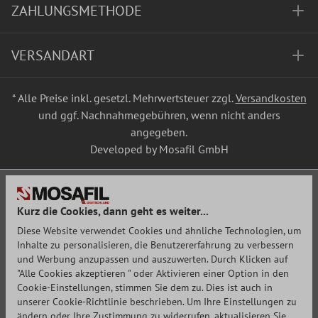
ZAHLUNGSMETHODE
VERSANDART
* Alle Preise inkl. gesetzl. Mehrwertsteuer zzgl.
Versandkosten
und ggf. Nachnahmegebühren, wenn nicht anders
angegeben.
Developed by Mosafil GmbH
Kurz die Cookies, dann geht es weiter...
Diese Website verwendet Cookies und ähnliche Technologien, um
Inhalte zu personalisieren, die Benutzererfahrung zu verbessern
und Werbung anzupassen und auszuwerten. Durch Klicken auf
"Alle Cookies akzeptieren " oder Aktivieren einer Option in den
Cookie-Einstellungen, stimmen Sie dem zu. Dies ist auch in
unserer Cookie-Richtlinie beschrieben. Um Ihre Einstellungen zu
ändern oder Ihre Zustimmung zu widerrufen, aktualisieren Sie