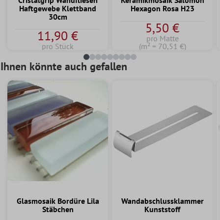
Cristalgrip Wandfliesen
Keramikmosaik Salomon
Haftgewebe Klettband
Hexagon Rosa H23
30cm
5,50 €
11,90 €
pro Matte
pro Stück
(m² = 70,51 €)
Ihnen könnte auch gefallen
Glasmosaik Bordüre Lila
Wandabschlussklammer
Stäbchen
Kunststoff