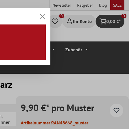
Newsletter
Ratgeber
Blog
SALE
0
Ihr Konto
0,00 €*
Warenkorb
düre
Bodenbeläge
Zubehör
arz
9,90 €* pro Muster
d
,
 Innen
Artikelnummer:
RAN48668_muster