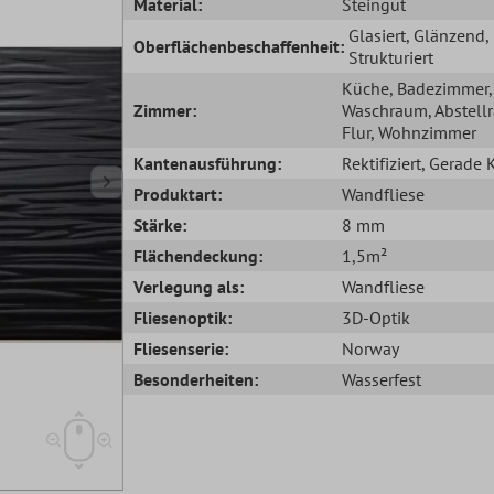
Material:
Steingut
Glasiert
, Glänzend
,
Oberflächenbeschaffenheit:
Strukturiert
Küche
, Badezimmer
,
Zimmer:
Waschraum
, Abstel
Flur
, Wohnzimmer
Kantenausführung:
Rektifiziert
, Gerade 
Produktart:
Wandfliese
Stärke:
8 mm
Flächendeckung:
1,5m²
Verlegung als:
Wandfliese
Fliesenoptik:
3D-Optik
Fliesenserie:
Norway
Besonderheiten:
Wasserfest