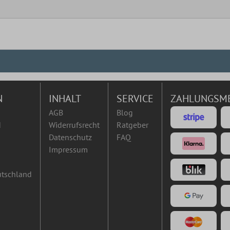
N
INHALT
SERVICE
ZAHLUNGSM
AGB
Blog
d
Widerrufsrecht
Ratgeber
Datenschutz
FAQ
Impressum
utschland