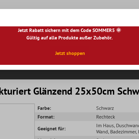
Jetzt Rabatt sichern mit dem Code SOMMER5 🌞
Gültig auf alle Produkte außer Zubehör.
|
NL
|
IE
|
ES
|
PL
|
PT
|
FI
|
GR
|
RO
|
NO
|
HU
|
BG
|
HR
|
LU
Jetzt shoppen
Natursteinfliesen
Terrassenplatten
Fliesenbor
kturiert Glänzend 25x50cm Schw
Farbe:
Schwarz
Format:
Rechteck
Im Haus
, Duschwan
Geeignet für:
Wand
, Badezimmer
,