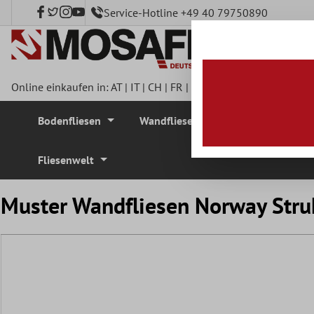
Service-Hotline +49 40 79750890
nhalt springen
Online einkaufen in:
AT
|
IT
|
CH
|
FR
|
DE
|
UK
|
CZ
|
SE
|
DK
|
BE
Bodenfliesen
Wandfliesen
Mosaikfliesen
Fliesenwelt
Muster Wandfliesen Norway Stru