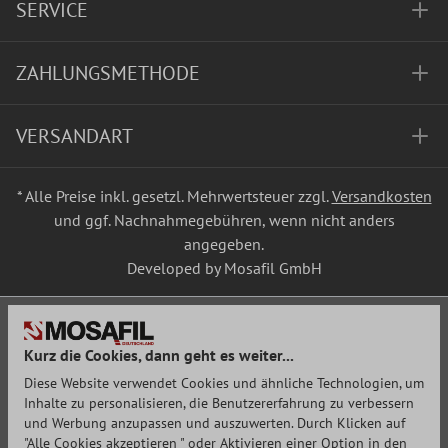
SERVICE
ZAHLUNGSMETHODE
VERSANDART
* Alle Preise inkl. gesetzl. Mehrwertsteuer zzgl.
Versandkosten
und ggf. Nachnahmegebühren, wenn nicht anders
angegeben.
Developed by Mosafil GmbH
Kurz die Cookies, dann geht es weiter...
Diese Website verwendet Cookies und ähnliche Technologien, um
Inhalte zu personalisieren, die Benutzererfahrung zu verbessern
und Werbung anzupassen und auszuwerten. Durch Klicken auf
"Alle Cookies akzeptieren " oder Aktivieren einer Option in den