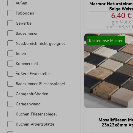
Außen
Marmor Natursteinmo
Beige Weis
Fußboden
6,40 €
pro Matte
Gewerbe
(m² = 68,82 
Badezimmer
Kostenlose Muster
Nassbereich nicht geeignet
Innen
Kommerziell
Äußere Feuerstelle
Badezimmer-Fliesenspiegel
Garagenfußboden
Garagenwand
Küchen-Fliesenspiegel
Mosaikfliesen M
Küchen-Arbeitsplatte
23x23x8mm A