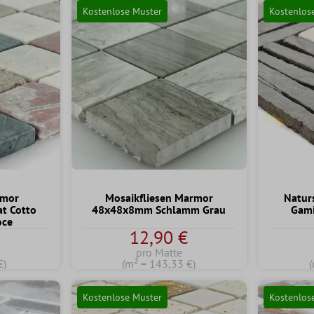
Kostenlose Muster
Kostenlos
rmor
Mosaikfliesen Marmor
Natur
at Cotto
48x48x8mm Schlamm Grau
Gami
oce
12,90 €
pro Matte
€)
(m² = 143,33 €)
(
Kostenlose Muster
Kostenlos