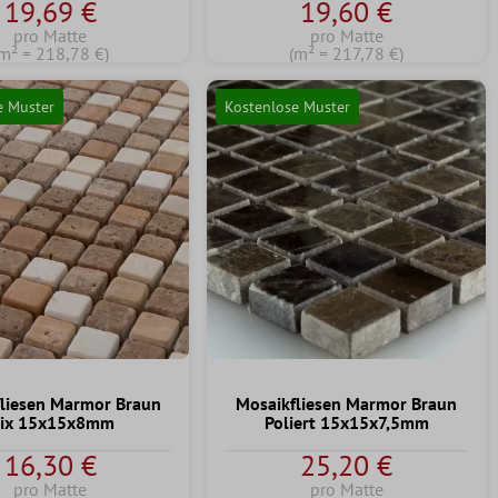
19,69 €
19,60 €
pro Matte
pro Matte
m² = 218,78 €)
(m² = 217,78 €)
e Muster
Kostenlose Muster
liesen Marmor Braun
Mosaikfliesen Marmor Braun
ix 15x15x8mm
Poliert 15x15x7,5mm
n 5 Sternen
16,30 €
25,20 €
pro Matte
pro Matte