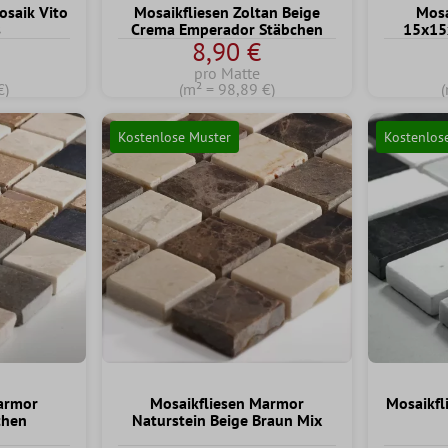
saik Vito
Mosaikfliesen Zoltan Beige
Mosa
s
Crema Emperador Stäbchen
15x15
8,90 €
pro Matte
€)
(m² = 98,89 €)
(
Kostenlose Muster
Kostenlos
armor
Mosaikfliesen Marmor
Mosaikfl
then
Naturstein Beige Braun Mix