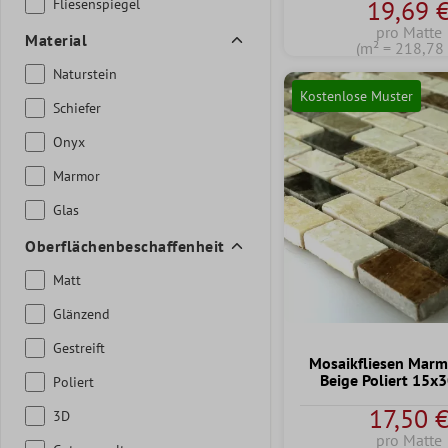
19,69 
Fliesenspiegel
pro Matte
Material
(m² = 218,78 
Naturstein
Kostenlose Muster
Schiefer
Onyx
Marmor
Glas
Oberflächenbeschaffenheit
Matt
Glänzend
Gestreift
Mosaikfliesen Marm
Beige Poliert 15
Poliert
17,50 
3D
pro Matte