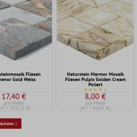
steinmosaik Fliesen
Naturstein Marmor Mosaik
henor Gold Weiss
Fliesen Pulpis Golden Cream
Poliert
Durchschnittliche Bewert
17,40 €
8,00 €
pro Matte
pro Matte
m² = 193,33 €)
(m² = 86,02 €)
ächstes