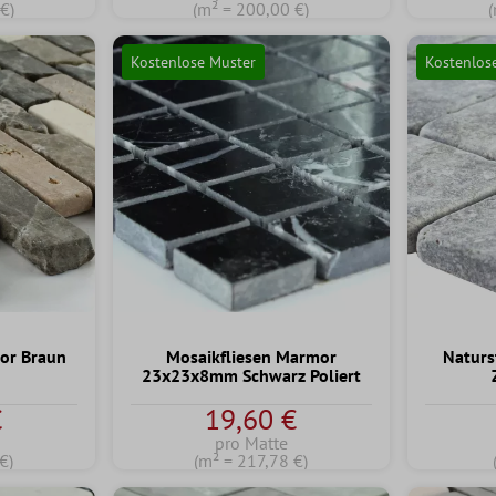
€)
(m² = 200,00 €)
Kostenlose Muster
Kostenlos
or Braun
Mosaikfliesen Marmor
Naturs
23x23x8mm Schwarz Poliert
€
19,60 €
pro Matte
€)
(m² = 217,78 €)