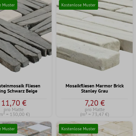
e Muster
Kostenlose Muster
steinmosaik Fliesen
Mosaikfliesen Marmor Brick
ng Schwarz Beige
Stanley Grau
11,70 €
7,20 €
pro Matte
pro Matte
m² = 130,00 €)
(m² = 73,47 €)
e Muster
Kostenlose Muster