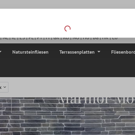
Loading...
|
NL
|
IE
|
ES
|
PL
|
PT
|
FI
|
GR
|
RO
|
NO
|
HU
|
BG
|
HR
|
LU
Natursteinfliesen
Terrassenplatten
Fliesenbor
k
Marmor Mo