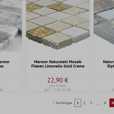
armor
Marmor Naturstein Mosaik
Natur
ss
Fliesen Limonello Gold Creme
Elp
tliche Bewertung von 5 von 5 Sternen
€
22,90 €
pro Matte
€)
(m² = 254,44 €)
(
...
Vorheriges
1
2
3
6
N