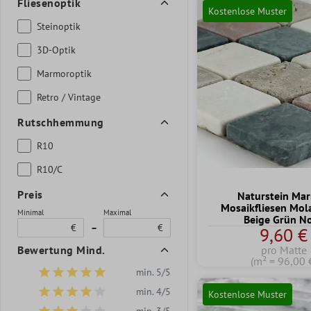
Fliesenoptik
Kostenlose Muster
Steinoptik
3D-Optik
Marmoroptik
Retro / Vintage
Rutschhemmung
R10
R10/C
Preis
Naturstein Ma
Mosaikfliesen Mol
Minimal
Maximal
Beige Grün N
€
–
€
9,60 €
Bewertung Mind.
pro Matte
(m² = 96,00 
min. 5/5
Filter hinzufügen: Minimum Bewertung von 5 von 5 Sternen
min. 4/5
Kostenlose Muster
Filter hinzufügen: Minimum Bewertung von 4 von 5 Sternen
min. 3/5