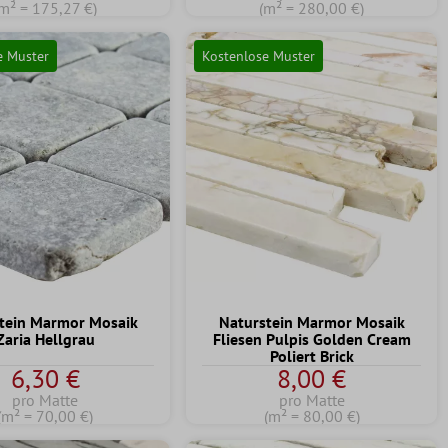
(m² = 175,27 €)
(m² = 280,00 €)
e Muster
Kostenlose Muster
tein Marmor Mosaik
Naturstein Marmor Mosaik
Zaria Hellgrau
Fliesen Pulpis Golden Cream
Poliert Brick
6,30 €
8,00 €
pro Matte
pro Matte
(m² = 70,00 €)
(m² = 80,00 €)