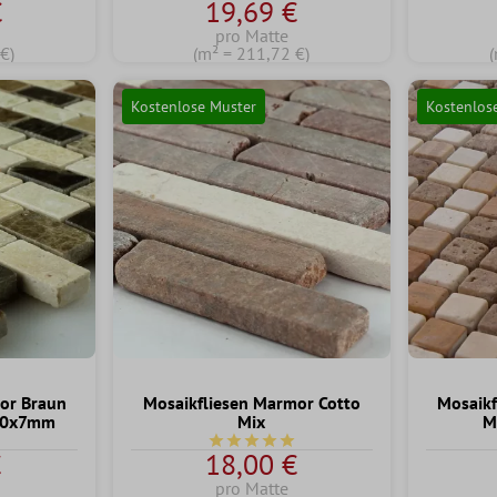
€
19,69 €
pro Matte
€)
(m² = 211,72 €)
(
Kostenlose Muster
Kostenlos
or Braun
Mosaikfliesen Marmor Cotto
Mosaikf
x30x7mm
Mix
M
Durchschnittliche Bewertung von 5 vo
€
18,00 €
pro Matte