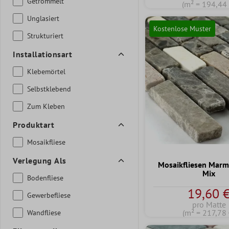
Getrommelt
(m² = 194,44 
Unglasiert
Kostenlose Muster
Strukturiert
Installationsart
Klebemörtel
Selbstklebend
Zum Kleben
Produktart
Mosaikfliese
Verlegung Als
Mosaikfliesen Marm
Mix
Bodenfliese
19,60 
Gewerbefliese
pro Matte
(m² = 217,78 
Wandfliese