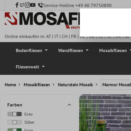
Service-Hotline +49 40 79750890
nhalt springen
Online einkaufen in:
AT
|
IT
|
CH
|
FR
|
DE
|
UK
|
CZ
|
SE
|
DK
|
BE
Bodenfliesen
Wandfliesen
Mosaikfliesen
Fliesenwelt
Home
Mosaikfliesen
Naturstein Mosaik
Marmor Mosai
Farben
Grau
Silber
Grün