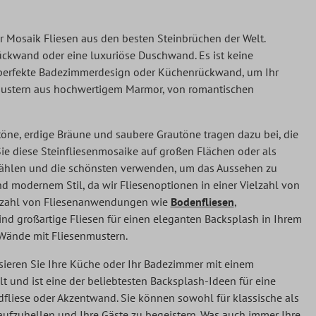
 Mosaik Fliesen aus den besten Steinbrüchen der Welt.
kwand oder eine luxuriöse Duschwand. Es ist keine
s perfekte Badezimmerdesign oder Küchenrückwand, um Ihr
mustern aus hochwertigem Marmor, von romantischen
öne, erdige Bräune und saubere Grautöne tragen dazu bei, die
 diese Steinfliesenmosaike auf großen Flächen oder als
wählen und die schönsten verwenden, um das Aussehen zu
nd modernem Stil, da wir Fliesenoptionen in einer Vielzahl von
ielzahl von Fliesenanwendungen wie
Bodenfliesen
,
nd großartige Fliesen für einen eleganten Backsplash in Ihrem
 Wände mit Fliesenmustern.
sieren Sie Ihre Küche oder Ihr Badezimmer mit einem
 und ist eine der beliebtesten Backsplash-Ideen für eine
iese oder Akzentwand. Sie können sowohl für klassische als
 aufzuhellen und Ihre Gäste zu begeistern. Was auch immer Ihre