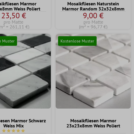
ikfliesen Marmor
Mosaikfliesen Naturstein
x8mm Weiss Poliert
Marmor Random 32x32x8mm
23,50 €
9,00 €
pro Matte
pro Matte
m² = 261,11 €)
(m² = 96,77 €)
e Muster
Kostenlose Muster
iesen Marmor Schwarz
Mosaikfliesen Marmor
Weiss Mix
23x23x8mm Weiss Poliert
Durchschnittliche Bewertung von 5 von 5 Sternen