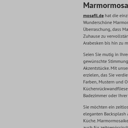
Marmormosa
mosafil.de
hat die ein
Wunderschöne Marmor M
Überraschung, dass Ma
Zuhause zu vervollstä
Arabesken bis hin zu 
Seien Sie mutig in Ihr
gewünschte Stimmung i
Akzentstücke. Mit uns
erzielen, das Sie verd
Farben, Mustern und O
Küchenrückwandfliesen,
Badezimmer oder Ihrer 
Sie möchten ein zeitlo
eleganten Backsplash a
Küche. Marmormosaike 
auch für zeitgenössisc