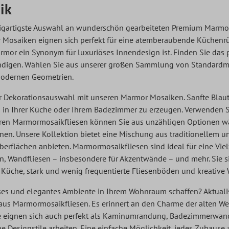
ik
zigartigste Auswahl an wunderschön gearbeiteten Premium Marmor
osaiken eignen sich perfekt für eine atemberaubende Küchenrüc
rmor ein Synonym für luxuriöses Innendesign ist. Finden Sie da
ndigen. Wählen Sie aus unserer großen Sammlung von Standard
modernen Geometrien.
er Dekorationsauswahl mit unseren Marmor Mosaiken. Sanfte Blaut
n Ihrer Küche oder Ihrem Badezimmer zu erzeugen. Verwenden Sie
eren Marmormosaikfliesen können Sie aus unzähligen Optionen 
ienen. Unsere Kollektion bietet eine Mischung aus traditionellem u
berflächen anbieten. Marmormosaikfliesen sind ideal für eine V
 Wandfliesen – insbesondere für Akzentwände – und mehr. Sie si
Küche, stark und wenig frequentierte Fliesenböden und kreative
ses und elegantes Ambiente in Ihrem Wohnraum schaffen? Aktuali
us Marmormosaikfliesen. Es erinnert an den Charme der alten Welt
eignen sich auch perfekt als Kaminumrandung, Badezimmerwandfl
he Designstile arbeiten. Eine einfache Möglichkeit, jedes Zuhause