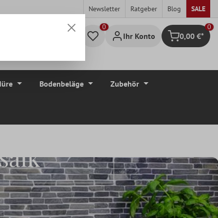
Newsletter
Ratgeber
Blog
SALE
0
Ihr Konto
0,00 €*
Warenkorb
düre
Bodenbeläge
Zubehör
saik