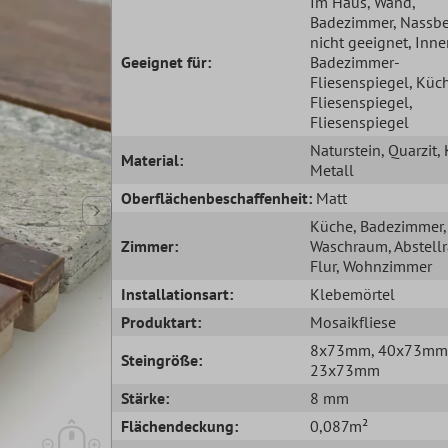
Im Haus
, Wand
,
Badezimmer
, Nassb
nicht geeignet
, Inn
Geeignet für:
Badezimmer-
Fliesenspiegel
, Küc
Fliesenspiegel
,
Fliesenspiegel
Naturstein
, Quarzit
,
Material:
Metall
Oberflächenbeschaffenheit:
Matt
Küche
, Badezimmer
,
Zimmer:
Waschraum
, Abstel
Flur
, Wohnzimmer
Installationsart:
Klebemörtel
Produktart:
Mosaikfliese
8x73mm
, 40x73mm
Steingröße:
23x73mm
Stärke:
8 mm
Flächendeckung:
0,087m²