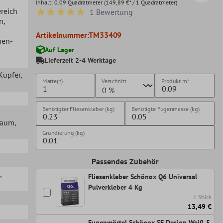
Inhalt:
0.09 Quadratmeter
(149,89 €* / 1 Quadratmeter)
ereich
1 Bewertung
Durchschnittliche Bewertung von 5 von 5 Sternen
en
,
Artikelnummer:
TM33409
hen-
Auf Lager
Lieferzeit 2-4 Werktage
 Kupfer
,
Matte(n)
Verschnitt
Produkt
m²
Benötigter Fliesenkleber (kg)
Benötigte Fugenmasse (kg)
lraum
,
Grundierung (kg)
Passendes Zubehör
,
Fliesenkleber Schönox Q6 Universal
Pulverkleber 4 Kg
1 Stück
13,49 €
Fugenmörtel Schönox SF Design Weiß 5