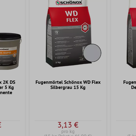
x 2K DS
Fugenmörtel Schönox WD Flex
Fugen
er 5 Kg
Silbergrau 15 Kg
De
nente
€
3,13 €
pro kg