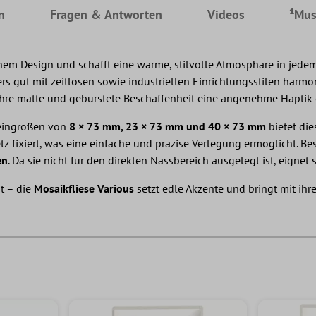
n
Fragen & Antworten
Videos
¹Mus
nem Design und schafft eine warme, stilvolle Atmosphäre in jed
ers gut mit zeitlosen sowie industriellen Einrichtungsstilen harm
ihre matte und gebürstete Beschaffenheit eine angenehme Haptik e
eingrößen von
8 × 73 mm, 23 × 73 mm und 40 × 73 mm
bietet di
z fixiert, was eine einfache und präzise Verlegung ermöglicht. Bes
en
. Da sie nicht für den direkten Nassbereich ausgelegt ist, eignet
t – die
Mosaikfliese Various
setzt edle Akzente und bringt mit ih