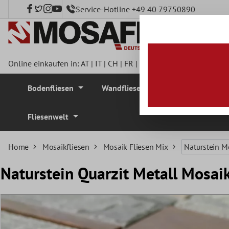
Service-Hotline +49 40 79750890
nhalt springen
Online einkaufen in:
AT
|
IT
|
CH
|
FR
|
DE
|
UK
|
CZ
|
SE
|
DK
|
BE
Bodenfliesen
Wandfliesen
Mosaikfliesen
Fliesenwelt
Home
Mosaikfliesen
Mosaik Fliesen Mix
Naturstein M
Naturstein Quarzit Metall Mosaik