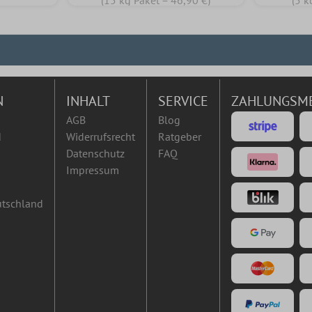
(15 kg Paket = 46,90 €)
(5 k
N
INHALT
SERVICE
ZAHLUNGSM
AGB
Blog
d
Widerrufsrecht
Ratgeber
Datenschutz
FAQ
Impressum
utschland