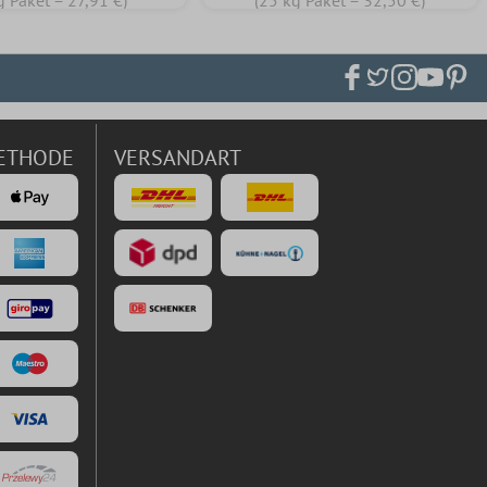
g Paket = 27,91 €)
(25 kg Paket = 32,50 €)
ETHODE
VERSANDART