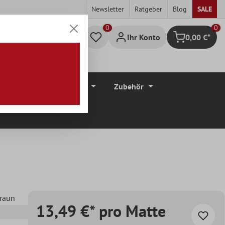
Newsletter
Ratgeber
Blog
SALE
0
Ihr Konto
0,00 €*
Warenkorb
düre
Bodenbeläge
Zubehör
Braun
13,49 €* pro Matte