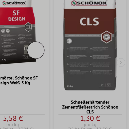
Näc
mörtel Schönox SF
sign Weiß 5 Kg
Schnellerhärtender
Zementfließestrich Schönox
CLS
5,58 €
1,30 €
pro kg
pro kg