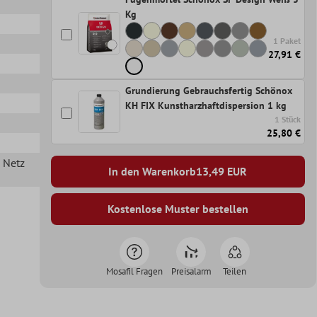
Kg
1 Paket
27,91 €
Grundierung Gebrauchsfertig Schönox
KH FIX Kunstharzhaftdispersion 1 kg
1 Stück
25,80 €
n Netz
In den Warenkorb
13,49
EUR
Kostenlose Muster bestellen
Mosafil Fragen
Preisalarm
Teilen