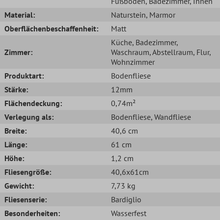
Fußboden
, Badezimmer
, Innen
Material:
Naturstein
, Marmor
Oberflächenbeschaffenheit:
Matt
Küche
, Badezimmer
,
Zimmer:
Waschraum
, Abstellraum
, Flur
,
Wohnzimmer
Produktart:
Bodenfliese
Stärke:
12mm
Flächendeckung:
0,74m²
Verlegung als:
Bodenfliese
, Wandfliese
Breite:
40,6 cm
Länge:
61 cm
Höhe:
1,2 cm
Fliesengröße:
40,6x61cm
Gewicht:
7,73 kg
Fliesenserie:
Bardiglio
Besonderheiten:
Wasserfest