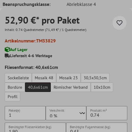
Beanspruchungsklasse:
Abriebklasse 4
52,90 €* pro Paket
Inhalt:
0.74 Quadratmeter
(71,49 €* / 1 Quadratmeter)
Artikelnummer:
TM33829
Auf Lager
Lieferzeit 4-6 Werktage
Fliesenformat: 40,6x61cm
Sockelleiste
Mosaik 48
Mosaik 23
30,5x30,5cm
Bordüre
40,6x61cm
Römischer Verband
10x10cm
Profil
Paket(e)
Verschnitt
Produkt
m²
Benötigter Fliesenkleber (kg)
Benötigte Fugenmasse (kg)