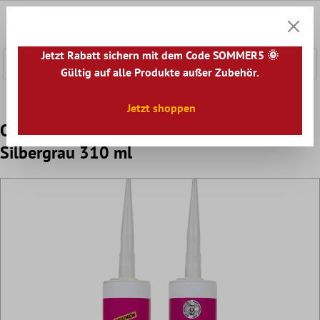
nhalt springen
0
Warenk
Jetzt Rabatt sichern mit dem Code SOMMER5 🌞
Gültig auf alle Produkte außer Zubehör.
Home
Zubehör
Silikon
Jetzt shoppen
OKA SILICON M Naturstein Silikonfuge
Silbergrau 310 ml