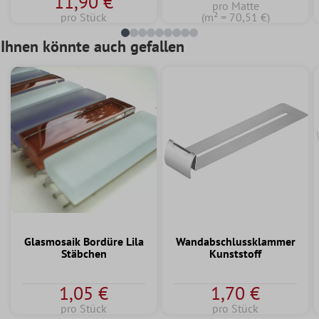
11,90 €
pro Matte
pro Stück
(m² = 70,51 €)
Ihnen könnte auch gefallen
Glasmosaik Bordüre Lila
Wandabschlussklammer
Stäbchen
Kunststoff
1,05 €
1,70 €
pro Stück
pro Stück