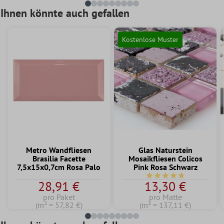
Ihnen könnte auch gefallen
Kostenlose Muster
Metro Wandfliesen
Glas Naturstein
Brasilia Facette
Mosaikfliesen Colicos
7,5x15x0,7cm Rosa Palo
Pink Rosa Schwarz
Durchschnittliche Bewe
28,91 €
13,30 €
pro Paket
pro Matte
(m² = 57,82 €)
(m² = 137,11 €)