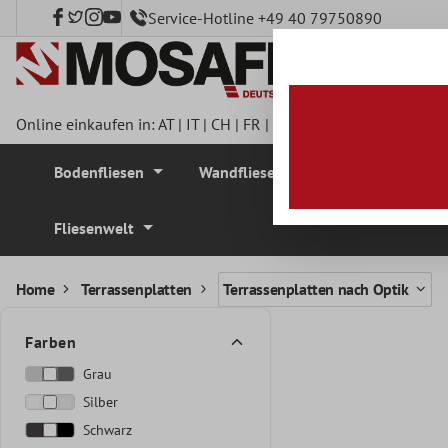
Service-Hotline +49 40 79750890
nhalt springen
Online einkaufen in:
AT
|
IT
|
CH
|
FR
|
DE
|
UK
|
CZ
|
SE
|
DK
|
BE
Bodenfliesen
Wandfliesen
Mosaikfliesen
Fliesenwelt
Home
Terrassenplatten
Terrassenplatten nach Optik
Farben
Grau
Silber
Schwarz