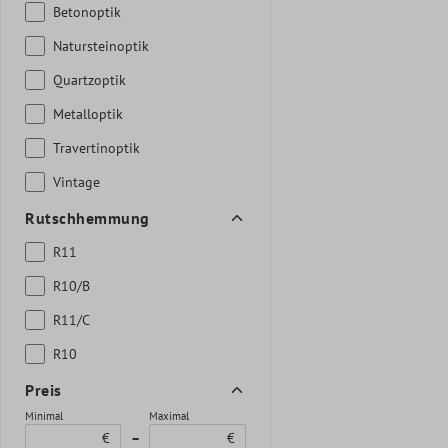
Betonoptik
Natursteinoptik
Quartzoptik
Metalloptik
Travertinoptik
Vintage
Rutschhemmung
R11
R10/B
R11/C
R10
Preis
Minimal
Maximal
€
–
€