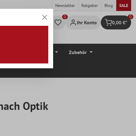
Newsletter
Ratgeber
Blog
SALE
0
Ihr Konto
0,00 €*
Warenkorb
düre
Bodenbeläge
Zubehör
nach Optik