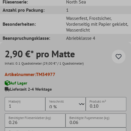
Fliesenserie:
North Sea
Anzahl pro Packung:
1
Wasserfest
, Frostsicher
,
Besonderheiten:
Vorderseitig mit Papier geklebt
,
Wasserdicht
Beanspruchungsklasse:
Abriebklasse 4
2,90 €* pro Matte
Inhalt:
0.1 Quadratmeter
(29,00 €* / 1 Quadratmeter)
Artikelnummer:
TM34977
Auf Lager
Lieferzeit 2-4 Werktage
Matte(n)
Verschnitt
Produkt
m²
Benötigter Fliesenkleber (kg)
Benötigte Fugenmasse (kg)