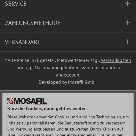
SERVICE
ZAHLUNGSMETHODE
VERSANDART
* Alle Preise inkl. gesetzl. Mehrwertsteuer zzgl.
Versandkosten
und ggf. Nachnahmegebühren, wenn nicht anders
angegeben.
Developed by Mosafil GmbH
Kurz die Cookies, dann geht es weiter...
Diese Website verwendet Cookies und ähnliche Technologien, um
Inhalte zu personalisieren, die Benutzererfahrung zu verbessern
und Werbung anzupassen und auszuwerten. Durch Klicken auf
"Alle Cookies akzeptieren " oder Aktivieren einer Option in den