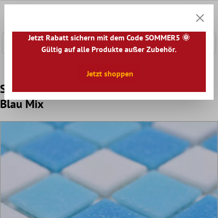
nhalt springen
0
Warenk
Jetzt Rabatt sichern mit dem Code SOMMER5 🌞
Gültig auf alle Produkte außer Zubehör.
Home
Mosaikfliesen
Glasmosaik
Glas Schwimmbad M
Jetzt shoppen
Schwimmbad Pool Mosaik North Sea Weiß
Blau Mix