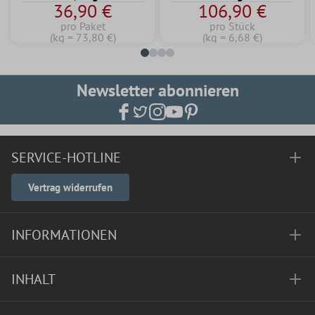
36,90 €
106,90 €
Dispersionskomponente
pro Paket
pro Stück
(kg = 73,80 €)
(kg = 6,68 €)
Newsletter abonnieren
SERVICE-HOTLINE
Vertrag widerrufen
INFORMATIONEN
INHALT