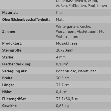
Dauernassbereich
, Wand
,
Außen
, Fußboden
, Pool
, Innen
Material:
Glas
Oberflächenbeschaffenheit:
Matt
Wintergarten
, Küche
,
Zimmer:
Waschraum
, Abstellraum
, Flur
,
Wohnzimmer
Produktart:
Mosaikfliese
Steingröße:
20x20mm
Stärke:
4 mm
Flächendeckung:
0,10m²
Verlegung als:
Bodenfliese
, Wandfliese
Breite:
30,5 cm
Länge:
32,7 cm
Höhe:
0,4 cm
Fliesengröße:
32,7x30,5cm
Gewicht:
0,65 kg