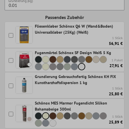
Grundierung (kg)
Passendes Zubehör
Fliesenkleber Schönox Q6 W (Wand&Boden)
Universalkleber (25Kg) (Weiß)
1 Stück
56,91 €
Fugenmörtel Schönox SF Design Weiß 5 Kg
1 Paket
27,91 €
Grundierung Gebrauchsfertig Schönox KH FIX
Kunstharzhaftdispersion 1 kg
1 Stück
25,80 €
Schönox MES Marmor Fugendicht Silikon
Bahamabeige 300ml
1 Stück
25,89 €