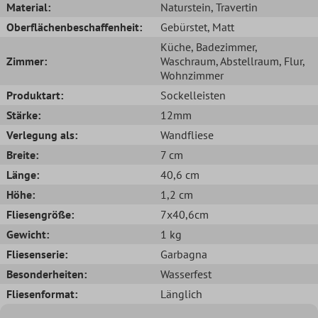
Material:
Naturstein
, Travertin
Oberflächenbeschaffenheit:
Gebürstet
, Matt
Küche
, Badezimmer
,
Zimmer:
Waschraum
, Abstellraum
, Flur
,
Wohnzimmer
Produktart:
Sockelleisten
Stärke:
12mm
Verlegung als:
Wandfliese
Breite:
7 cm
Länge:
40,6 cm
Höhe:
1,2 cm
Fliesengröße:
7x40,6cm
Gewicht:
1 kg
Fliesenserie:
Garbagna
Besonderheiten:
Wasserfest
Fliesenformat:
Länglich