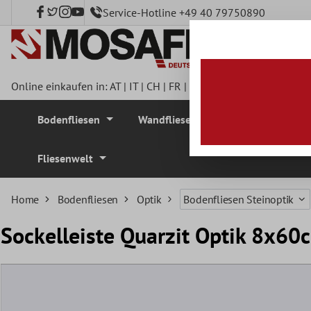
Service-Hotline +49 40 79750890
nhalt springen
Online einkaufen in:
AT
|
IT
|
CH
|
FR
|
DE
|
UK
|
CZ
|
SE
|
DK
|
BE
Bodenfliesen
Wandfliesen
Mosaikfliesen
Fliesenwelt
Home
Bodenfliesen
Optik
Bodenfliesen Steinoptik
Sockelleiste Quarzit Optik 8x60