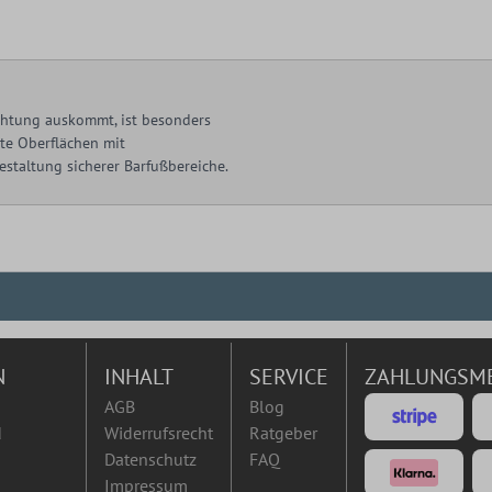
ichtung auskommt, ist besonders
tte Oberflächen mit
staltung sicherer Barfußbereiche.
N
INHALT
SERVICE
ZAHLUNGSM
AGB
Blog
d
Widerrufsrecht
Ratgeber
Datenschutz
FAQ
Impressum