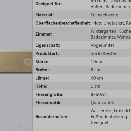
Im Haus
, Duschwan
Geeignet für:
Außen
, Badezimmer
Material:
Feinsteinzeug
Oberflächenbeschaffenheit:
Matt
, Unglasiert
, R
Wintergarten
, Küche
Zimmer:
Badezimmer
, Wohn
Eigenschaft:
Abgerundet
Produktart:
Sockelleisten
Stärke:
10mm
Breite:
8 cm
Länge:
60 cm
Höhe:
1 cm
Fliesengröße:
8x60cm
Fliesenoptik:
Quartzoptik
Wasserfest
, Frostsic
Besonderheiten:
Fußbodenheizung
Geeignet