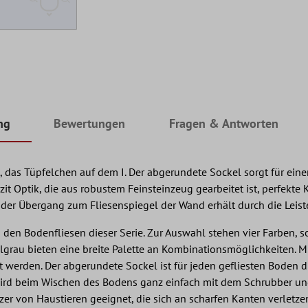
ng
Bewertungen
Fragen & Antworten
ist, das Tüpfelchen auf dem I. Der abgerundete Sockel sorgt für 
it Optik, die aus robustem Feinsteinzeug gearbeitet ist, perfekt
er Übergang zum Fliesenspiegel der Wand erhält durch die Leiste
u den Bodenfliesen dieser Serie. Zur Auswahl stehen vier Farben, 
lgrau bieten eine breite Palette an Kombinationsmöglichkeiten. 
werden. Der abgerundete Sockel ist für jeden gefliesten Boden di
 wird beim Wischen des Bodens ganz einfach mit dem Schrubber un
zer von Haustieren geeignet, die sich an scharfen Kanten verletze