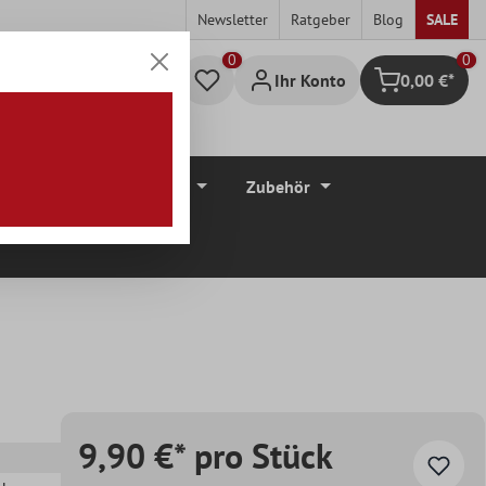
Newsletter
Ratgeber
Blog
SALE
0
Ihr Konto
0,00 €*
Warenkorb
düre
Bodenbeläge
Zubehör
9,90 €* pro Stück