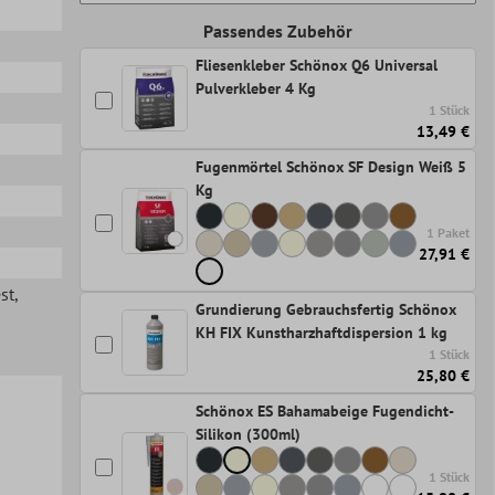
Passendes Zubehör
Fliesenkleber Schönox Q6 Universal
Pulverkleber 4 Kg
1 Stück
13,49 €
Fugenmörtel Schönox SF Design Weiß 5
Kg
1 Paket
27,91 €
st
,
Grundierung Gebrauchsfertig Schönox
KH FIX Kunstharzhaftdispersion 1 kg
1 Stück
25,80 €
Schönox ES Bahamabeige Fugendicht-
Silikon (300ml)
1 Stück