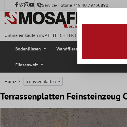
Service-Hotline +49 40 79750890
nhalt springen
Online einkaufen in:
AT
|
IT
|
CH
|
FR
|
DE
|
UK
|
CZ
|
SE
|
DK
|
BE
Bodenfliesen
Wandfliesen
Mosaikfliesen
Fliesenwelt
Home
Terrassenplatten
Terrassenplatten Feinsteinzeug