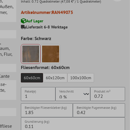
d
,
Inhalt:
0.72 Quadratmeter
(47,08 €* / 1 Quadratmeter)
, Außen
,
mer
,
Artikelnummer:
RAN49075
Auf Lager
Lieferzeit 6-8 Werktage
Farbe: Schwarz
,
raum
,
m
, Flur
,
Fliesenformat: 60x60cm
Kante
60x60cm
60x120cm
100x100cm
sse-
te
,
Paket(e)
Verschnitt
Produkt
m²
Benötigter Fliesenkleber (kg)
Benötigte Fugenmasse (kg)
Grundierung (kg)
fliese