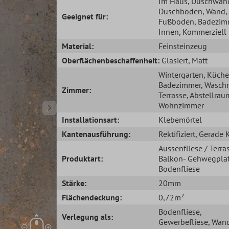
Im Haus
, Duschwan
Duschboden
, Wand
Geeignet für:
Fußboden
, Badezim
Innen
, Kommerziell
Material:
Feinsteinzeug
Oberflächenbeschaffenheit:
Glasiert
, Matt
Wintergarten
, Küche
Badezimmer
, Wasch
Zimmer:
Terrasse
, Abstellrau
Wohnzimmer
Installationsart:
Klebemörtel
Kantenausführung:
Rektifiziert
, Gerade 
Aussenfliese / Terra
Produktart:
Balkon- Gehwegplat
Bodenfliese
Stärke:
20mm
Flächendeckung:
0,72m²
Bodenfliese
,
Verlegung als:
Gewerbefliese
, Wand