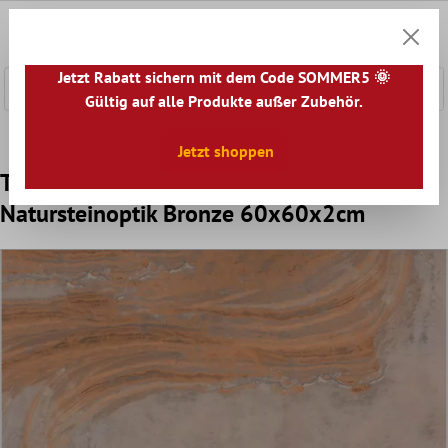
nhalt springen
0
Warenk
Jetzt Rabatt sichern mit dem Code SOMMER5 🌞
Gültig auf alle Produkte außer Zubehör.
Home
Terrassenplatten
Jetzt shoppen
Terrassenplatten Feinsteinzeug Sanleo
Natursteinoptik Bronze 60x60x2cm