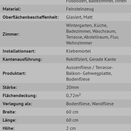
Fußboden
, Badezimmer
, Innen
Material:
Feinsteinzeug
Oberflächenbeschaffenheit:
Glasiert
, Matt
Wintergarten
, Küche
,
Badezimmer
, Waschraum
,
Zimmer:
Terrasse
, Abstellraum
, Flur
,
Wohnzimmer
Installationsart:
Klebemörtel
Kantenausführung:
Rektifiziert
, Gerade Kante
Aussenfliese / Terrasse-
Produktart:
Balkon- Gehwegplatte
,
Bodenfliese
Stärke:
20mm
Flächendeckung:
0,72m²
Verlegung als:
Bodenfliese
, Wandfliese
Breite:
60 cm
Länge:
60 cm
Höhe:
2 cm