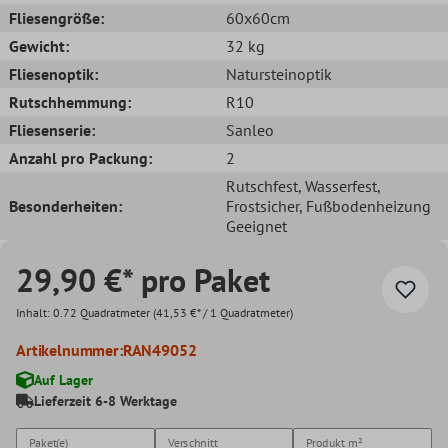
Fliesengröße:
60x60cm
Gewicht:
32 kg
Fliesenoptik:
Natursteinoptik
Rutschhemmung:
R10
Fliesenserie:
Sanleo
Anzahl pro Packung:
2
Rutschfest
, Wasserfest
,
Besonderheiten:
Frostsicher
, Fußbodenheizung
Geeignet
29,90 €* pro Paket
Inhalt:
0.72 Quadratmeter
(41,53 €* / 1 Quadratmeter)
Artikelnummer:
RAN49052
Auf Lager
Lieferzeit 6-8 Werktage
Paket(e)
Verschnitt
Produkt
m²