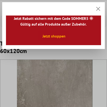
nhalt springen
0
Warenk
Jetzt Rabatt sichern mit dem Code SOMMER5 🌞
Gültig auf alle Produkte außer Zubehör.
Home
Terrassenplatten
Jetzt shoppen
Terrassenplatten Zementoptik Berlin Beige
60x120cm