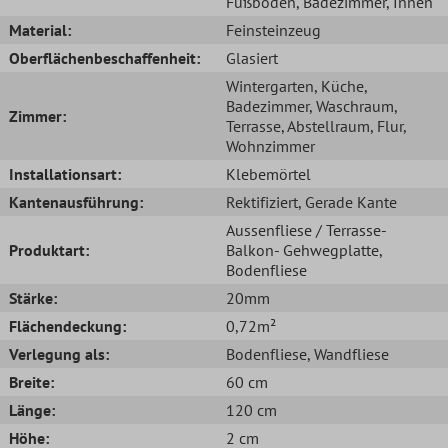
Fußboden
, Badezimmer
, Innen
Material:
Feinsteinzeug
Oberflächenbeschaffenheit:
Glasiert
Wintergarten
, Küche
,
Badezimmer
, Waschraum
,
Zimmer:
Terrasse
, Abstellraum
, Flur
,
Wohnzimmer
Installationsart:
Klebemörtel
Kantenausführung:
Rektifiziert
, Gerade Kante
Aussenfliese / Terrasse-
Produktart:
Balkon- Gehwegplatte
,
Bodenfliese
Stärke:
20mm
Flächendeckung:
0,72m²
Verlegung als:
Bodenfliese
, Wandfliese
Breite:
60 cm
Länge:
120 cm
Höhe:
2 cm