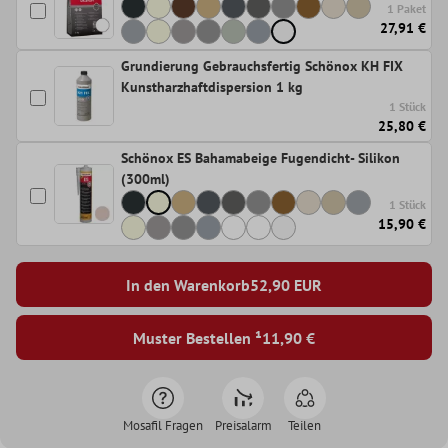
1 Paket
27,91 €
Grundierung Gebrauchsfertig Schönox KH FIX
Kunstharzhaftdispersion 1 kg
1 Stück
25,80 €
Schönox ES Bahamabeige Fugendicht- Silikon
(300ml)
1 Stück
15,90 €
In den Warenkorb
52,90
EUR
Muster Bestellen ¹
11,90 €
Mosafil Fragen
Preisalarm
Teilen