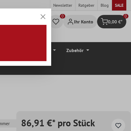
Newsletter
Ratgeber
Blog
SALE
0
Ihr Konto
0,00 €*
Warenkorb
düre
Bodenbeläge
Zubehör
86,91 €* pro Stück
immer