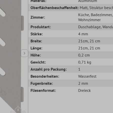
Material:
Aluminium
Oberflächenbeschaffenheit:
Matt
, Struktur besc
Küche
, Badezimmer
,
Zimmer:
Wohnzimmer
Produktart:
Duschablage
, Wand
Stärke:
4 mm
Breite:
21cm
, 21 cm
Länge:
21cm
, 21 cm
Höhe:
0,2 cm
Gewicht:
0,71 kg
Anzahl pro Packung:
1
Besonderheiten:
Wasserfest
Fugenbreite:
2 mm
Fliesenformat:
Dreieck