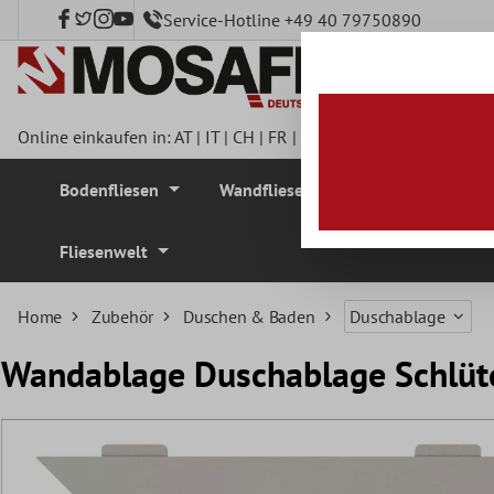
Service-Hotline +49 40 79750890
nhalt springen
Online einkaufen in:
AT
|
IT
|
CH
|
FR
|
DE
|
UK
|
CZ
|
SE
|
DK
|
BE
Bodenfliesen
Wandfliesen
Mosaikfliesen
Fliesenwelt
Home
Zubehör
Duschen & Baden
Duschablage
Wandablage Duschablage Schlüt