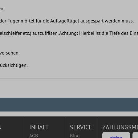
en.
der Fugenmörtel für die Auflageflügel ausgespart werden muss.
lschleifer etc.) auszufräsen. Achtung: Hierbei ist die Tiefe des E
 versehen.
rücksichtigen.
N
INHALT
SERVICE
ZAHLUNGSM
AGB
Blog