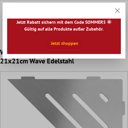
nhalt springen
0
Warenk
Jetzt Rabatt sichern mit dem Code SOMMER5 🌞
Gültig auf alle Produkte außer Zubehör.
Home
Zubehör
Duschen & Baden
Duschablage
Jetzt shoppen
Wandablage Duschablage Schlüter Dreieck
21x21cm Wave Edelstahl