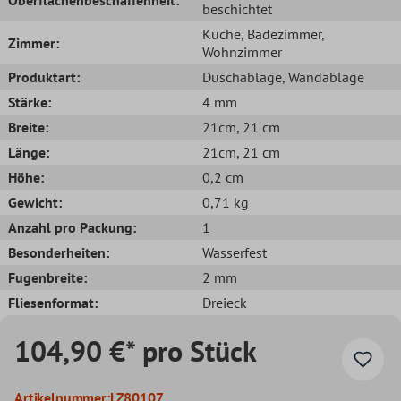
beschichtet
Küche
, Badezimmer
,
Zimmer:
Wohnzimmer
Produktart:
Duschablage
, Wandablage
Stärke:
4 mm
Breite:
21cm
, 21 cm
Länge:
21cm
, 21 cm
Höhe:
0,2 cm
Gewicht:
0,71 kg
Anzahl pro Packung:
1
Besonderheiten:
Wasserfest
Fugenbreite:
2 mm
Fliesenformat:
Dreieck
104,90 €* pro Stück
Artikelnummer:
LZ80107