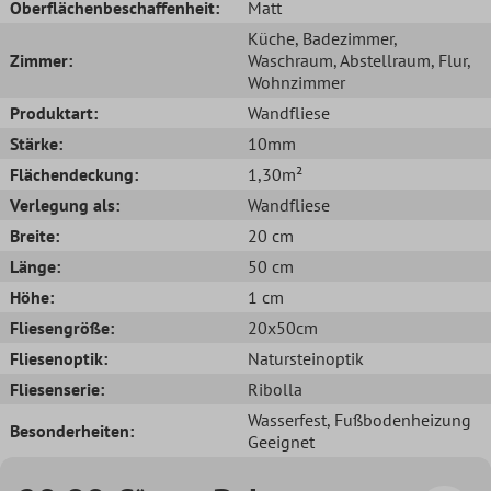
Oberflächenbeschaffenheit:
Matt
Küche
, Badezimmer
,
Zimmer:
Waschraum
, Abstellraum
, Flur
,
Wohnzimmer
Produktart:
Wandfliese
Stärke:
10mm
Flächendeckung:
1,30m²
Verlegung als:
Wandfliese
Breite:
20 cm
Länge:
50 cm
Höhe:
1 cm
Fliesengröße:
20x50cm
Fliesenoptik:
Natursteinoptik
Fliesenserie:
Ribolla
Wasserfest
, Fußbodenheizung
Besonderheiten:
Geeignet