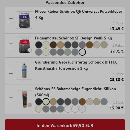
Passendes Zubehör
Fliesenkleber Schönox Q6 Universal Pulverkleber
4 Kg
1 Stück
13,49 €
Fugenmörtel Schönox SF Design Weiß 5 Kg
1 Paket
27,91 €
Grundierung Gebrauchsfertig Schönox KH FIX
Kunstharzhaftdispersion 1 kg
1 Stück
25,80 €
Schönox ES Bahamabeige Fugendicht- Silikon
(300ml)
1 Stück
15,90 €
In den Warenkorb
39,90
EUR