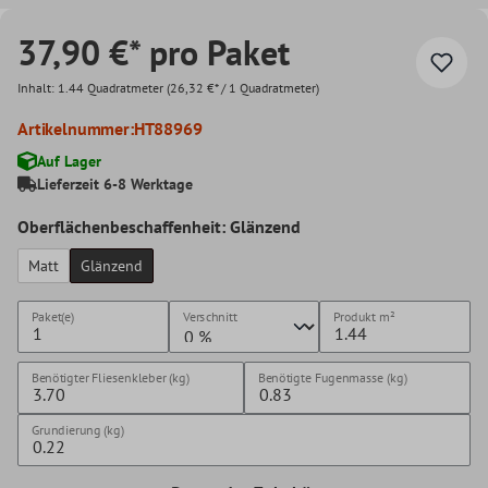
37,90 €* pro Paket
Inhalt:
1.44 Quadratmeter
(26,32 €* / 1 Quadratmeter)
Artikelnummer:
HT88969
Auf Lager
Lieferzeit 6-8 Werktage
Oberflächenbeschaffenheit: Glänzend
Matt
Glänzend
Paket(e)
Verschnitt
Produkt
m²
Benötigter Fliesenkleber (kg)
Benötigte Fugenmasse (kg)
Grundierung (kg)