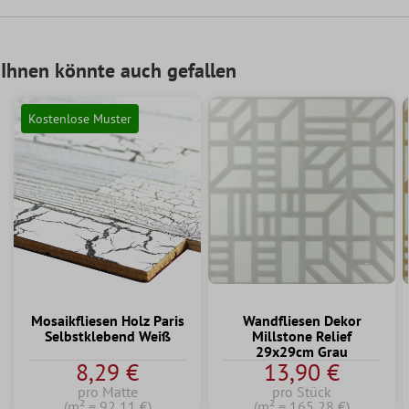
Ihnen könnte auch gefallen
Kostenlose Muster
Mosaikfliesen Holz Paris
Wandfliesen Dekor
Selbstklebend Weiß
Millstone Relief
29x29cm Grau
8,29 €
13,90 €
pro Matte
pro Stück
(m² = 92,11 €)
(m² = 165,28 €)