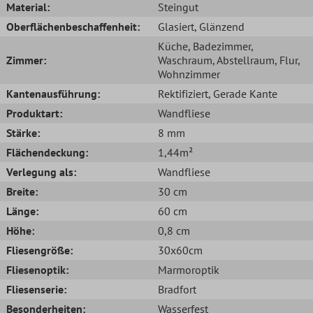
Material:
Steingut
Oberflächenbeschaffenheit:
Glasiert
, Glänzend
Küche
, Badezimmer
,
Zimmer:
Waschraum
, Abstellraum
, Flur
,
Wohnzimmer
Kantenausführung:
Rektifiziert
, Gerade Kante
Produktart:
Wandfliese
Stärke:
8 mm
Flächendeckung:
1,44m²
Verlegung als:
Wandfliese
Breite:
30 cm
Länge:
60 cm
Höhe:
0,8 cm
Fliesengröße:
30x60cm
Fliesenoptik:
Marmoroptik
Fliesenserie:
Bradfort
Besonderheiten:
Wasserfest