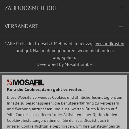
ZAHLUNGSMETHODE
VERSANDART
* Alle Preise inkl. gesetzl. Mehrwertsteuer zzgl.
Versandkosten
und ggf. Nachnahmegebühren, wenn nicht anders
angegeben.
Developed by Mosafil GmbH
Kurz die Cookies, dann geht es weiter...
Diese Website verwendet Cookies und ähnliche Technologien, um
Inhalte zu personalisieren, die Benutzererfahrung zu verbessern
und Werbung anzupassen und auszuwerten. Durch Klicken auf
"Alle Cookies akzeptieren " oder Aktivieren einer Option in den
Cookie-Einstellungen, stimmen Sie dem zu. Dies ist auch in
unserer Cookie-Richtlinie beschrieben. Um Ihre Einstellungen zu