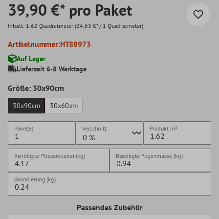
39,90 €* pro Paket
Inhalt:
1.62 Quadratmeter
(24,63 €* / 1 Quadratmeter)
Artikelnummer:
HT88973
Auf Lager
Lieferzeit 6-8 Werktage
Größe: 30x90cm
30x90cm
30x60xm
Paket(e)
Verschnitt
Produkt
m²
Benötigter Fliesenkleber (kg)
Benötigte Fugenmasse (kg)
Grundierung (kg)
Passendes Zubehör