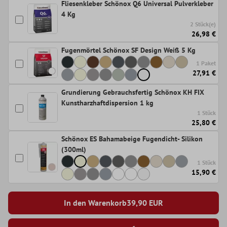
Fliesenkleber Schönox Q6 Universal Pulverkleber
4 Kg
2 Stück(e)
26,98 €
Fugenmörtel Schönox SF Design Weiß 5 Kg
1 Paket
27,91 €
Grundierung Gebrauchsfertig Schönox KH FIX
Kunstharzhaftdispersion 1 kg
1 Stück
25,80 €
Schönox ES Bahamabeige Fugendicht- Silikon
(300ml)
1 Stück
15,90 €
In den Warenkorb
39,90
EUR