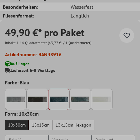
Besonderheiten:
Wasserfest
Fliesenformat:
Länglich
49,90 €* pro Paket
Inhalt:
1.14 Quadratmeter
(43,77 €* / 1 Quadratmeter)
Artikelnummer:
RAN48916
Auf Lager
Lieferzeit 6-8 Werktage
Farbe: Blau
Form: 10x30cm
10x30cm
15x15cm
13x15cm Hexagon
Paket(e)
Verschnitt
Produkt
m²