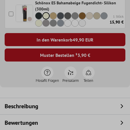
Schönox ES Bahamabeige Fugendicht- Silikon
(300ml)
1 Stück
15,90 €
In den Warenkorb
49,90
EUR
Muster Bestellen ¹
3,90 €
Mosafil Fragen
Preisalarm
Teilen
Beschreibung
Bewertungen