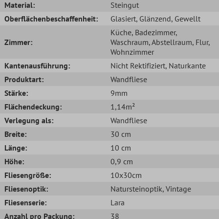
Material:
Steingut
Oberflächenbeschaffenheit:
Glasiert
, Glänzend
, Gewellt
Küche
, Badezimmer
,
Zimmer:
Waschraum
, Abstellraum
, Flur
,
Wohnzimmer
Kantenausführung:
Nicht Rektifiziert
, Naturkante
Produktart:
Wandfliese
Stärke:
9mm
Flächendeckung:
1,14m²
Verlegung als:
Wandfliese
Breite:
30 cm
Länge:
10 cm
Höhe:
0,9 cm
Fliesengröße:
10x30cm
Fliesenoptik:
Natursteinoptik
, Vintage
Fliesenserie:
Lara
Anzahl pro Packung:
38