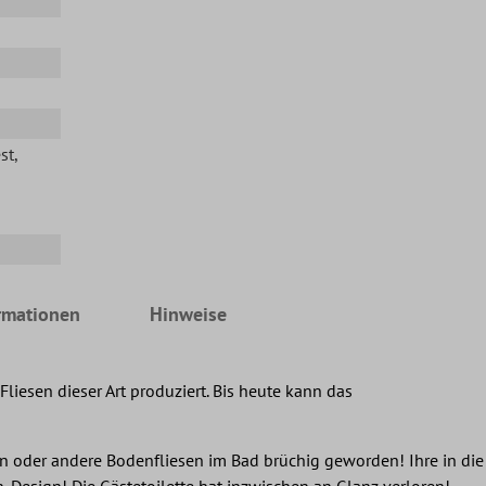
st
,
rmationen
Hinweise
liesen dieser Art produziert. Bis heute kann das
 oder andere Bodenfliesen im Bad brüchig geworden! Ihre in die
esign! Die Gästetoilette hat inzwischen an Glanz verloren!