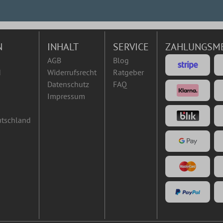
N
INHALT
SERVICE
ZAHLUNGSM
AGB
Blog
d
Widerrufsrecht
Ratgeber
Datenschutz
FAQ
Impressum
utschland