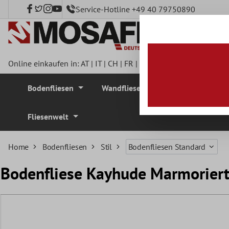
Service-Hotline +49 40 79750890
nhalt springen
Online einkaufen in:
AT
|
IT
|
CH
|
FR
|
DE
|
UK
|
CZ
|
SE
|
DK
|
BE
Bodenfliesen
Wandfliesen
Mosaikfliesen
Fliesenwelt
Home
Bodenfliesen
Stil
Bodenfliesen Standard
Bodenfliese Kayhude Marmorier