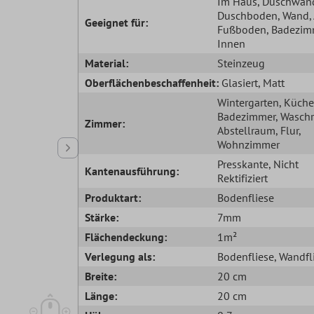
Im Haus
, Duschwan
Duschboden
, Wand
Geeignet für:
Fußboden
, Badezim
Innen
Material:
Steinzeug
Oberflächenbeschaffenheit:
Glasiert
, Matt
Wintergarten
, Küche
Badezimmer
, Wasch
Zimmer:
Abstellraum
, Flur
,
Wohnzimmer
Presskante
, Nicht
Kantenausführung:
Rektifiziert
Produktart:
Bodenfliese
Stärke:
7mm
Flächendeckung:
1m²
Verlegung als:
Bodenfliese
, Wandfl
Breite:
20 cm
Länge:
20 cm