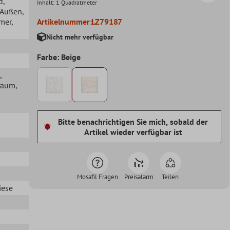
d
,
Inhalt:
1 Quadratmeter
, Außen
,
mer
,
Artikelnummer:
LZ79187
Nicht mehr verfügbar
Farbe: Beige
,
raum
,
Bitte benachrichtigen Sie mich, sobald der
Artikel wieder verfügbar ist
Mosafil Fragen
Preisalarm
Teilen
iese