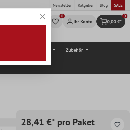
Newsletter
Ratgeber
Blog
SALE
0
Ihr Konto
0,00 €*
Warenkorb
düre
Bodenbeläge
Zubehör
28,41 €* pro Paket