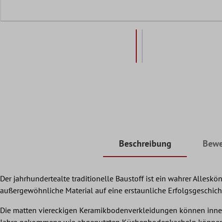
Beschreibung
Bewe
Der jahrhundertealte traditionelle Baustoff ist ein wahrer Alleskö
außergewöhnliche Material auf eine erstaunliche Erfolgsgeschich
Die matten viereckigen Keramikbodenverkleidungen können innerh
Jahre gekommene wie abgenutzten Küchenbodenkacheln können ein