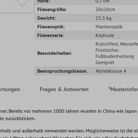
Höhe:
0,7 cm
Fliesengröße:
20x20cm
Gewicht:
15,5 kg
Fliesenoptik:
Marmoroptik
Fliesenserie:
Kayhude
Rutschfest
, Wasserfe
Frostsicher
,
Besonderheiten:
Fußbodenheizung
Geeignet
Beanspruchungsklasse:
Abriebklasse 4
rtungen
Fragen & Antworten
¹Musterinfo
nner. Bereits vor mehreren 1000 Jahren wurden in China wie Japan F
te zurückblicken.
alb und außerhalb verwendet werden. Möglicherweise ist die ein
 Lifting gebrauchen! Wünschen Sie sich, ein edles Kochstuben-D