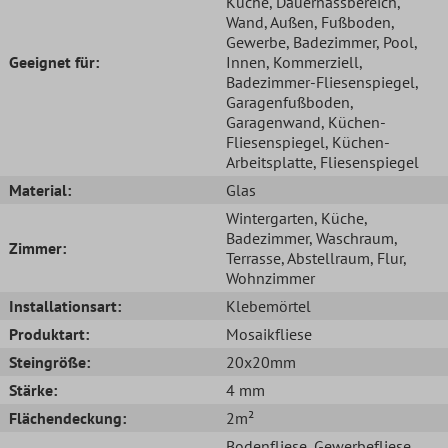
Küche
, Dauernassbereich
,
Wand
, Außen
, Fußboden
,
Gewerbe
, Badezimmer
, Pool
,
Geeignet für:
Innen
, Kommerziell
,
Badezimmer-Fliesenspiegel
,
Garagenfußboden
,
Garagenwand
, Küchen-
Fliesenspiegel
, Küchen-
Arbeitsplatte
, Fliesenspiegel
Material:
Glas
Wintergarten
, Küche
,
Badezimmer
, Waschraum
,
Zimmer:
Terrasse
, Abstellraum
, Flur
,
Wohnzimmer
Installationsart:
Klebemörtel
Produktart:
Mosaikfliese
Steingröße:
20x20mm
Stärke:
4 mm
Flächendeckung:
2m²
Bodenfliese
, Gewerbefliese
,