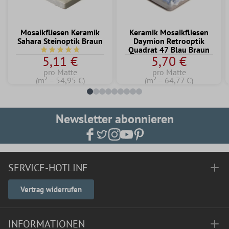
Mosaikfliesen Keramik
Keramik Mosaikfliesen
Sahara Steinoptik Braun
Daymion Retrooptik
Quadrat 47 Blau Braun
Durchschnittliche Bewertung von 4.6 von 5 Sternen
5,11 €
5,70 €
pro Matte
pro Matte
(m² = 54,95 €)
(m² = 64,77 €)
Newsletter abonnieren
SERVICE-HOTLINE
Vertrag widerrufen
INFORMATIONEN