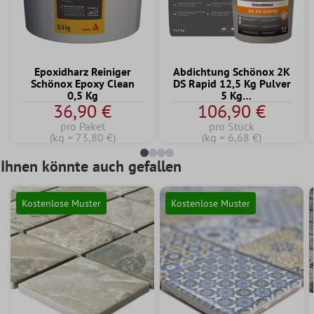
Epoxidharz Reiniger
Abdichtung Schönox 2K
Schönox Epoxy Clean
DS Rapid 12,5 Kg Pulver
0,5 Kg
5 Kg
36,90 €
106,90 €
Dispersionskomponente
pro Paket
pro Stück
(kg = 73,80 €)
(kg = 6,68 €)
Ihnen könnte auch gefallen
Kostenlose Muster
Kostenlose Muster