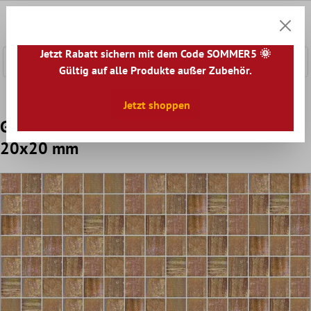
nhalt springen
0
Warenk
Jetzt Rabatt sichern mit dem Code SOMMER5 🌞
Gültig auf alle Produkte außer Zubehör.
Home
Mosaikfliesen
Glasmosaik
Trend-Vi Glasmosaik
Jetzt shoppen
Glasmosaik Fliesen Trend-Vi 822 Shining
20x20 mm