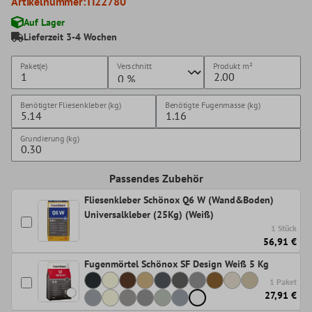
Artikelnummer:
TI22780
Auf Lager
Lieferzeit 3-4 Wochen
Paket(e)
Verschnitt
Produkt
m²
Benötigter Fliesenkleber (kg)
Benötigte Fugenmasse (kg)
Grundierung (kg)
Passendes Zubehör
Fliesenkleber Schönox Q6 W (Wand&Boden)
Universalkleber (25Kg) (Weiß)
1 Stück
56,91 €
Fugenmörtel Schönox SF Design Weiß 5 Kg
1 Paket
27,91 €