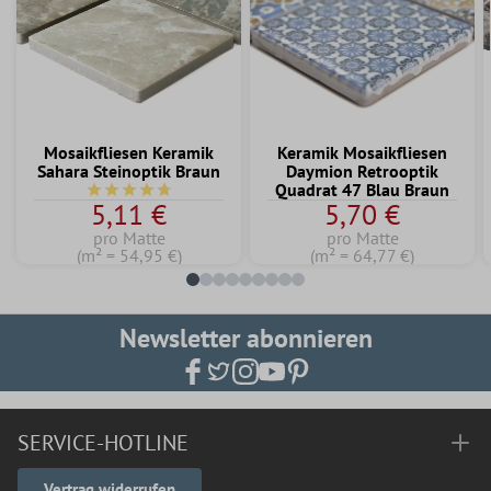
Mosaikfliesen Keramik
Keramik Mosaikfliesen
Sahara Steinoptik Braun
Daymion Retrooptik
Quadrat 47 Blau Braun
Durchschnittliche Bewertung von 4.6 von 5 Sternen
5,11 €
5,70 €
pro Matte
pro Matte
(m² = 54,95 €)
(m² = 64,77 €)
Newsletter abonnieren
SERVICE-HOTLINE
Vertrag widerrufen