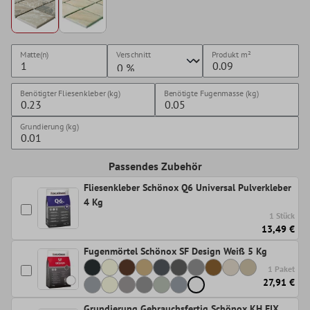
Matte(n)
Verschnitt
Produkt
m²
Benötigter Fliesenkleber (kg)
Benötigte Fugenmasse (kg)
Grundierung (kg)
Passendes Zubehör
Fliesenkleber Schönox Q6 Universal Pulverkleber
4 Kg
1 Stück
13,49 €
Fugenmörtel Schönox SF Design Weiß 5 Kg
1 Paket
27,91 €
Grundierung Gebrauchsfertig Schönox KH FIX