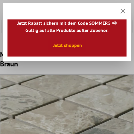
nhalt springen
0
Warenk
Jetzt Rabatt sichern mit dem Code SOMMER5 🌞
Gültig auf alle Produkte außer Zubehör.
Home
Mosaikfliesen
Keramik Mosaik
Keramikmosaik Ef
Jetzt shoppen
Mosaikfliesen Keramik Sahara Steinoptik
Braun