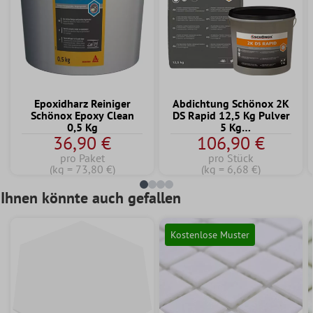
Epoxidharz Reiniger
Abdichtung Schönox 2K
Schönox Epoxy Clean
DS Rapid 12,5 Kg Pulver
0,5 Kg
5 Kg
36,90 €
106,90 €
Dispersionskomponente
pro Paket
pro Stück
(kg = 73,80 €)
(kg = 6,68 €)
Ihnen könnte auch gefallen
Kostenlose Muster