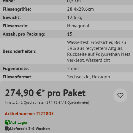
Höhe:
0,5 cm
Fliesengröße:
28,4x29,6cm
Gewicht:
12,6 kg
Fliesenserie:
Hexagonal
Anzahl pro Packung:
15
Wasserfest
, Frostsicher
, Bis zu
59% aus recyceltem Altglas
,
Besonderheiten:
Rückseite auf Polyurethan Netz
verklebt
, Wasserdicht
Fugenbreite:
2 mm
Fliesenformat:
Sechseckig
, Hexagon
274,90 €* pro Paket
Inhalt:
1.41 Quadratmeter
(194,96 €* / 1 Quadratmeter)
Artikelnummer:
TI22805
Auf Lager
Lieferzeit 3-4 Wochen