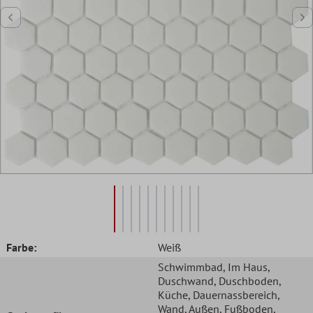
Farbe:
Weiß
Schwimmbad
, Im Haus
,
Duschwand
, Duschboden
,
Küche
, Dauernassbereich
,
Wand
, Außen
, Fußboden
,