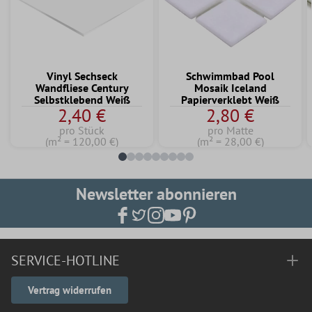
Vinyl Sechseck
Schwimmbad Pool
Wandfliese Century
Mosaik Iceland
Selbstklebend Weiß
Papierverklebt Weiß
2,40 €
2,80 €
pro Stück
pro Matte
(m² = 120,00 €)
(m² = 28,00 €)
Newsletter abonnieren
SERVICE-HOTLINE
Vertrag widerrufen