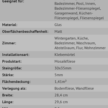
Geeignet für:
Badezimmer
, Pool
, Innen
,
Badezimmer-Fliesenspiegel
,
Garagenwand
, Küchen-
Fliesenspiegel
, Fliesenspiegel
Material:
Glas
Oberflächenbeschaffenheit:
Matt
Wintergarten
, Küche
,
Zimmer:
Badezimmer
, Waschraum
,
Abstellraum
, Flur
, Wohnzimmer
Installationsart:
Klebemörtel
Produktart:
Mosaikfliese
Steingröße:
30x35mm
Stärke:
5mm
Flächendeckung:
1,41m²
Verlegung als:
Bodenfliese
, Wandfliese
Breite:
28,4 cm
Länge:
29,6 cm