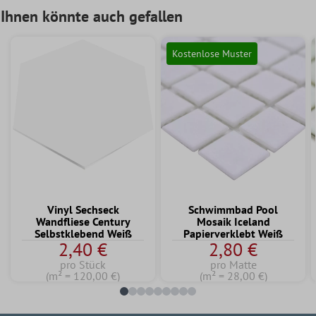
Ihnen könnte auch gefallen
Kostenlose Muster
Vinyl Sechseck
Schwimmbad Pool
Wandfliese Century
Mosaik Iceland
Selbstklebend Weiß
Papierverklebt Weiß
2,40 €
2,80 €
pro Stück
pro Matte
(m² = 120,00 €)
(m² = 28,00 €)