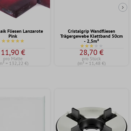
Näc
aik Fliesen Lanzarote
Cristalgrip Wandfliesen
Pink
Trägergewebe Klettband 50cm
- 2,5m²
Durchschnittliche Bewertung von 5 von 5 Sternen
Durchschnittliche Bewert
11,90 €
28,70 €
pro Matte
pro Stück
m² = 132,22 €)
(m² = 11,48 €)