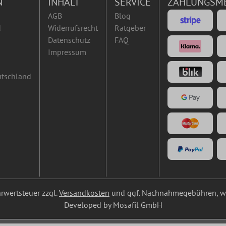
N
INHALT
SERVICE
ZAHLUNGSM
AGB
Blog
d
Widerrufsrecht
Ratgeber
Datenschutz
FAQ
Impressum
utschland
ehrwertsteuer zzgl.
Versandkosten
und ggf. Nachnahmegebühren, we
Developed by Mosafil GmbH