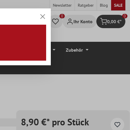
Newsletter
Ratgeber
Blog
SALE
0
Ihr Konto
0,00 €*
Warenkorb
düre
Bodenbeläge
Zubehör
8,90 €* pro Stück