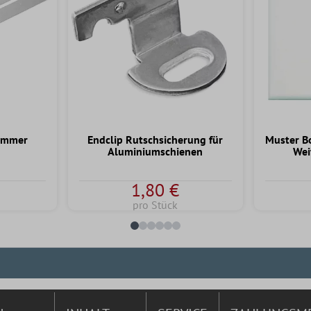
ammer
Endclip Rutschsicherung für
Muster B
Aluminiumschienen
Wei
1,80 €
pro Stück