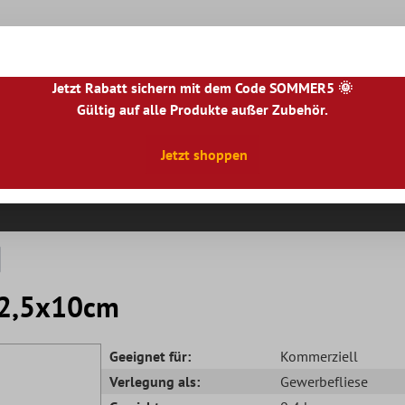
Jetzt Rabatt sichern mit dem Code SOMMER5 🌞
Gültig auf alle Produkte außer Zubehör.
|
NL
|
IE
|
ES
|
PL
|
PT
|
FI
|
GR
|
RO
|
NO
|
HU
|
BG
|
HR
|
LU
Jetzt shoppen
Natursteinfliesen
Terrassenplatten
Fliesenbor
 2,5x10cm
Geeignet für:
Kommerziell
Verlegung als:
Gewerbefliese