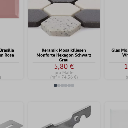
rasilia
Keramik Mosaikfliesen
Glas Mo
cm Rosa
Monforte Hexagon Schwarz
Wh
Grau
5,80 €
1
pro Matte
)
(m² = 74,36 €)
(