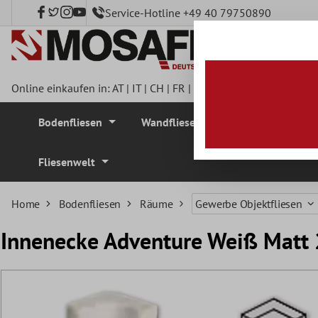
Service-Hotline +49 40 79750890
nhalt springen
Online einkaufen in:
AT
|
IT
|
CH
|
FR
|
DE
|
UK
|
CZ
|
SE
|
DK
|
BE
Bodenfliesen
Wandfliesen
Mosaikfliesen
Fliesenwelt
Home
Bodenfliesen
Räume
Gewerbe Objektfliesen
Innenecke Adventure Weiß Matt