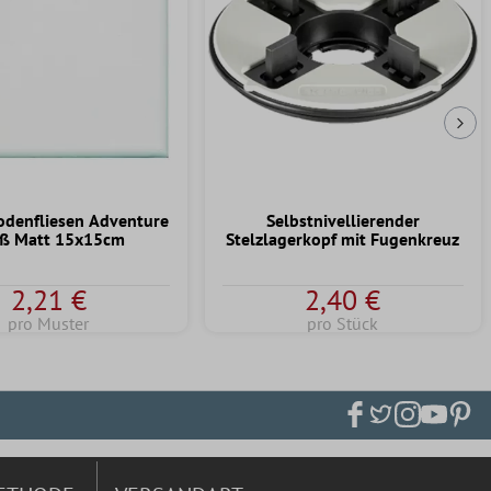
Näc
odenfliesen Adventure
Selbstnivellierender
ß Matt 15x15cm
Stelzlagerkopf mit Fugenkreuz
2,21 €
2,40 €
pro Muster
pro Stück