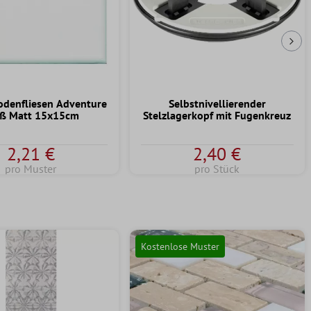
Näc
odenfliesen Adventure
Selbstnivellierender
ß Matt 15x15cm
Stelzlagerkopf mit Fugenkreuz
2,21 €
2,40 €
pro Muster
pro Stück
Kostenlose Muster