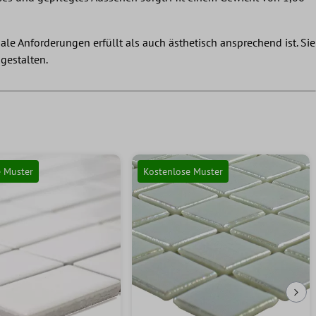
ale Anforderungen erfüllt als auch ästhetisch ansprechend ist. Sie
gestalten.
e Muster
Kostenlose Muster
Näc