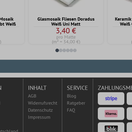
Mosaik
Glasmosaik Fliesen Doradus
Keramik
ebt Weiß
Weiß Uni Matt
Weiß 
3,40 €
pro Matte
)
(m² = 34,00 €)
N
INHALT
SERVICE
ZAHLUNGSM
AGB
Blog
d
Widerrufsrecht
Ratgeber
Datenschutz
FAQ
Impressum
utschland