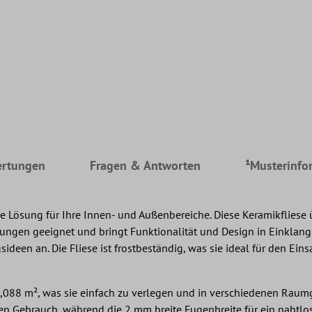
rtungen
Fragen & Antworten
¹Musterinfo
e Lösung für Ihre Innen- und Außenbereiche. Diese Keramikfliese 
idungen geeignet und bringt Funktionalität und Design in Einklan
ngsideen an. Die Fliese ist frostbeständig, was sie ideal für den
,088 m², was sie einfach zu verlegen und in verschiedenen Raum
en Gebrauch, während die 2 mm breite Fugenbreite für ein nahtlo