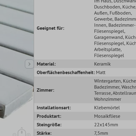
Im Haus
, Duschwan
Duschboden
, Küche
Außen
, Fußboden
,
Gewerbe
, Badezimm
Innen
, Badezimmer-
Geeignet für:
Fliesenspiegel
,
Garagenwand
, Küc
Fliesenspiegel
, Küc
Arbeitsplatte
,
Fliesenspiegel
Material:
Keramik
Oberflächenbeschaffenheit:
Matt
Wintergarten
, Küche
Badezimmer
, Wasch
Zimmer:
Terrasse
, Abstellrau
Wohnzimmer
Installationsart:
Klebemörtel
Produktart:
Mosaikfliese
Steingröße:
22x145mm
Stärke:
7,5mm