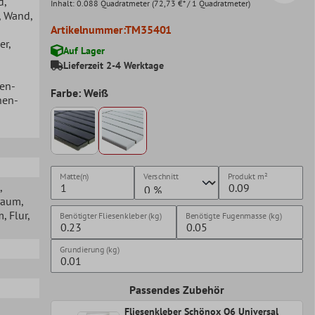
d
,
Inhalt:
0.088 Quadratmeter
(72,73 €* / 1 Quadratmeter)
, Wand
,
Artikelnummer:
TM35401
er
,
Auf Lager
Lieferzeit 2-4 Werktage
hen-
Farbe: Weiß
hen-
Matte(n)
Verschnitt
Produkt
m²
,
raum
,
m
, Flur
,
Benötigter Fliesenkleber (kg)
Benötigte Fugenmasse (kg)
Grundierung (kg)
Passendes Zubehör
Fliesenkleber Schönox Q6 Universal