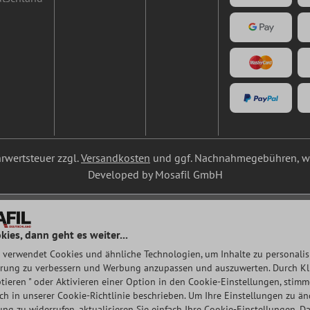
ehrwertsteuer zzgl.
Versandkosten
und ggf. Nachnahmegebühren, we
Developed by Mosafil GmbH
kies, dann geht es weiter...
 verwendet Cookies und ähnliche Technologien, um Inhalte zu personalisi
rung zu verbessern und Werbung anzupassen und auszuwerten. Durch Klic
tieren " oder Aktivieren einer Option in den Cookie-Einstellungen, stim
auch in unserer Cookie-Richtlinie beschrieben. Um Ihre Einstellungen zu ä
ng zu widerrufen, aktualisieren Sie einfach Ihre Cookie-Einstellungen.
Da