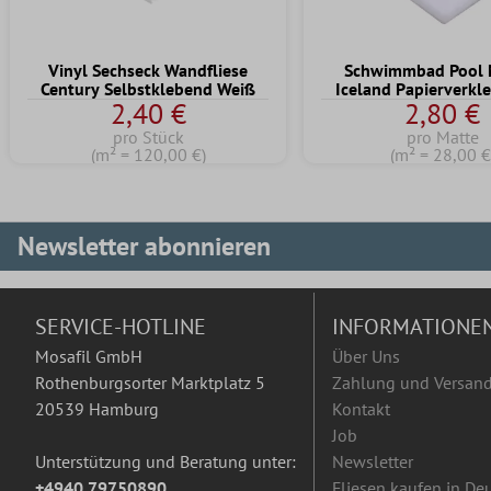
Vinyl Sechseck Wandfliese
Schwimmbad Pool 
Century Selbstklebend Weiß
Iceland Papierverkl
2,40 €
2,80 €
pro Stück
pro Matte
(m² = 120,00 €)
(m² = 28,00 €
Newsletter abonnieren
SERVICE-HOTLINE
INFORMATIONE
Mosafil GmbH
Über Uns
Rothenburgsorter Marktplatz 5
Zahlung und Versan
20539 Hamburg
Kontakt
Job
Unterstützung und Beratung unter:
Newsletter
+4940 79750890
Fliesen kaufen in De