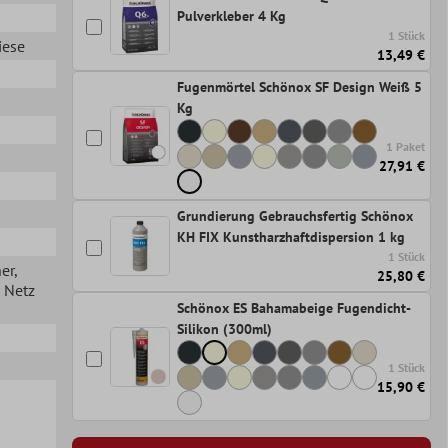
Pulverkleber 4 Kg
1 Stück
iese
13,49 €
Fugenmörtel Schönox SF Design Weiß 5
Kg
1 Paket
27,91 €
Grundierung Gebrauchsfertig Schönox
KH FIX Kunstharzhaftdispersion 1 kg
1 Stück
her
,
25,80 €
n Netz
Schönox ES Bahamabeige Fugendicht-
Silikon (300ml)
1 Stück
15,90 €