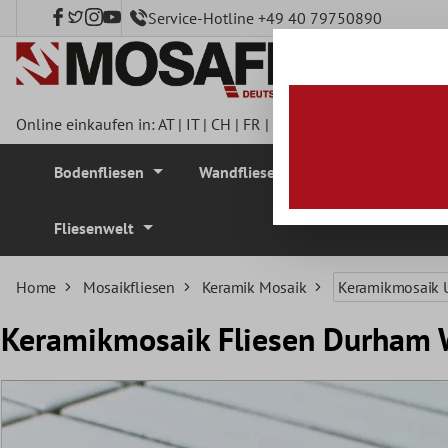
Service-Hotline +49 40 79750890
nhalt springen
Online einkaufen in:
AT
|
IT
|
CH
|
FR
|
DE
|
UK
|
CZ
|
SE
|
DK
|
BE
Bodenfliesen
Wandfliesen
Mosaikfliesen
Fliesenwelt
Home
Mosaikfliesen
Keramik Mosaik
Keramikmosaik 
Keramikmosaik Fliesen Durham 