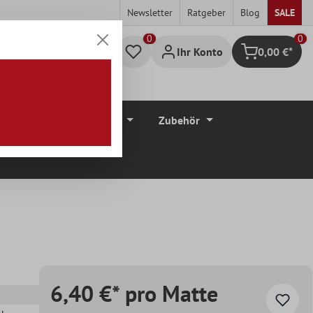
Newsletter
Ratgeber
Blog
SALE
0
Ihr Konto
0,00 €*
Warenkorb
düre
Bodenbeläge
Zubehör
6,40 €* pro Matte