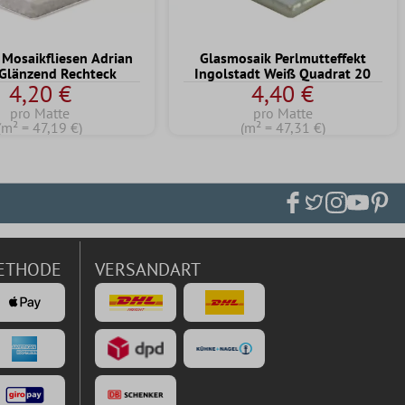
 Mosaikfliesen Adrian
Glasmosaik Perlmutteffekt
Glänzend Rechteck
Ingolstadt Weiß Quadrat 20
4,20 €
4,40 €
pro Matte
pro Matte
(m² = 47,19 €)
(m² = 47,31 €)
ETHODE
VERSANDART