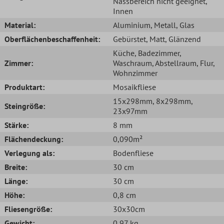
Nassbereich nicht geeignet
,
Innen
Material:
Aluminium
, Metall
, Glas
Oberflächenbeschaffenheit:
Gebürstet
, Matt
, Glänzend
Küche
, Badezimmer
,
Zimmer:
Waschraum
, Abstellraum
, Flur
,
Wohnzimmer
Produktart:
Mosaikfliese
15x298mm
, 8x298mm
,
Steingröße:
23x97mm
Stärke:
8 mm
Flächendeckung:
0,090m²
Verlegung als:
Bodenfliese
Breite:
30 cm
Länge:
30 cm
Höhe:
0,8 cm
Fliesengröße:
30x30cm
Gewicht:
0,97 kg