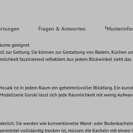
rtungen
Fragen & Antworten
¹Musterinfo
 Räume geeignet
oll zur Geltung. Sie können zur Gestaltung von Bädern, Küchen 
lichkeit faszinierend reflektiert. Aus jedem Blickwinkel sieht das
saik ist in jedem Raum ein geheimnisvoller Blickfang. Ein kunstv
odellserie Gorski lässt sich jede Räumlichkeit mit wenig Aufwand
erlich. Sie werden wie konventionelle Wand- oder Bodenkacheln ve
genmörtel vollständig trocken ist, müssen die Kacheln mit einem