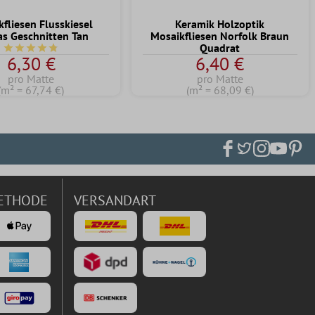
fliesen Flusskiesel
Keramik Holzoptik
s Geschnitten Tan
Mosaikfliesen Norfolk Braun
Quadrat
Durchschnittliche Bewertung von 4.8 von 5 Sternen
6,30 €
6,40 €
pro Matte
pro Matte
(m² = 67,74 €)
(m² = 68,09 €)
ETHODE
VERSANDART