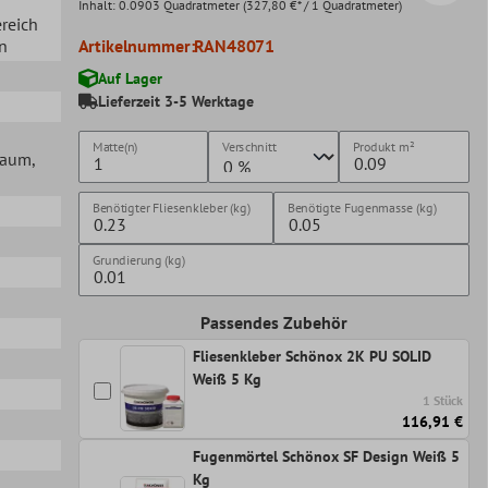
Inhalt:
0.0903 Quadratmeter
(327,80 €* / 1 Quadratmeter)
ereich
en
Artikelnummer:
RAN48071
Auf Lager
Lieferzeit 3-5 Werktage
Matte(n)
Verschnitt
Produkt
m²
lraum
,
Benötigter Fliesenkleber (kg)
Benötigte Fugenmasse (kg)
Grundierung (kg)
Passendes Zubehör
Fliesenkleber Schönox 2K PU SOLID
Weiß 5 Kg
1 Stück
116,91 €
Fugenmörtel Schönox SF Design Weiß 5
Kg