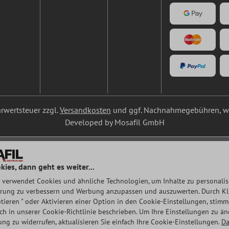
ehrwertsteuer zzgl.
Versandkosten
und ggf. Nachnahmegebühren, we
Developed by Mosafil GmbH
kies, dann geht es weiter...
 verwendet Cookies und ähnliche Technologien, um Inhalte zu personalisi
rung zu verbessern und Werbung anzupassen und auszuwerten. Durch Klic
tieren " oder Aktivieren einer Option in den Cookie-Einstellungen, stim
auch in unserer Cookie-Richtlinie beschrieben. Um Ihre Einstellungen zu ä
ng zu widerrufen, aktualisieren Sie einfach Ihre Cookie-Einstellungen.
Da