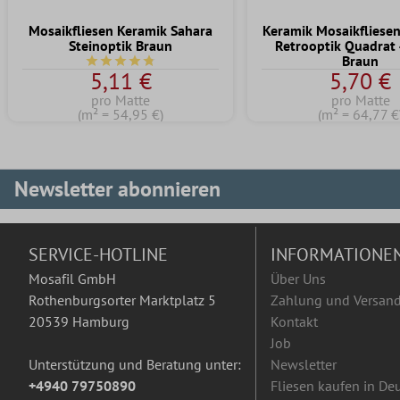
Mosaikfliesen Keramik Sahara
Keramik Mosaikfliese
Steinoptik Braun
Retrooptik Quadrat 
Braun
Durchschnittliche Bewertung von 4.6 von 5 Sternen
5,11 €
5,70 €
pro Matte
pro Matte
(m² = 54,95 €)
(m² = 64,77 €
Newsletter abonnieren
SERVICE-HOTLINE
INFORMATIONE
Mosafil GmbH
Über Uns
Rothenburgsorter Marktplatz 5
Zahlung und Versan
20539 Hamburg
Kontakt
Job
Unterstützung und Beratung unter:
Newsletter
+4940 79750890
Fliesen kaufen in De