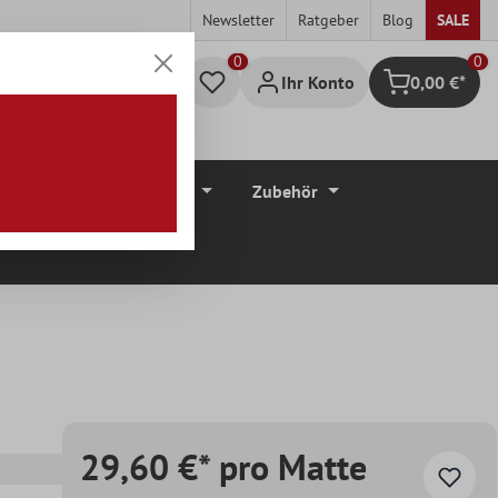
Newsletter
Ratgeber
Blog
SALE
0
Ihr Konto
0,00 €*
Warenkorb
düre
Bodenbeläge
Zubehör
29,60 €* pro Matte