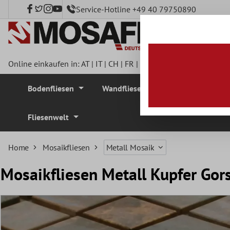
Service-Hotline +49 40 79750890
nhalt springen
Online einkaufen in:
AT
|
IT
|
CH
|
FR
|
DE
|
UK
|
CZ
|
SE
|
DK
|
BE
Bodenfliesen
Wandfliesen
Mosaikfliesen
Fliesenwelt
Home
Mosaikfliesen
Metall Mosaik
Mosaikfliesen Metall Kupfer Gor