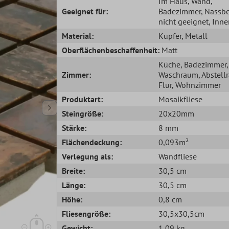
Im Haus
, Wand
,
Geeignet für:
Badezimmer
, Nassb
nicht geeignet
, Inn
Material:
Kupfer
, Metall
Oberflächenbeschaffenheit:
Matt
Küche
, Badezimmer
,
Zimmer:
Waschraum
, Abstel
Flur
, Wohnzimmer
Produktart:
Mosaikfliese
Steingröße:
20x20mm
Stärke:
8 mm
Flächendeckung:
0,093m²
Verlegung als:
Wandfliese
Breite:
30,5 cm
Länge:
30,5 cm
Höhe:
0,8 cm
Fliesengröße:
30,5x30,5cm
Gewicht:
1,09 kg