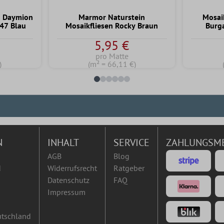
n Daymion
Marmor Naturstein
Mosaik
47 Blau
Mosaikfliesen Rocky Braun
Burga
5,95 €
pro Matte
)
(m² = 66,11 €)
N
INHALT
SERVICE
ZAHLUNGSM
AGB
Blog
d
Widerrufsrecht
Ratgeber
Datenschutz
FAQ
Impressum
utschland