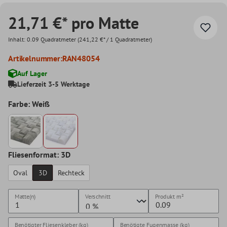
21,71 €* pro Matte
Inhalt:
0.09 Quadratmeter
(241,22 €* / 1 Quadratmeter)
Artikelnummer:
RAN48054
Auf Lager
Lieferzeit 3-5 Werktage
Farbe: Weiß
Fliesenformat: 3D
Oval
3D
Rechteck
Matte(n)
Verschnitt
Produkt
m²
Benötigter Fliesenkleber (kg)
Benötigte Fugenmasse (kg)