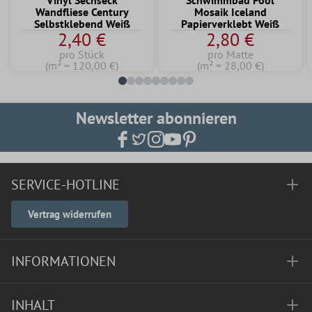
Vinyl Sechseck
Schwimmbad Pool
Wandfliese Century
Mosaik Iceland
Selbstklebend Weiß
Papierverklebt Weiß
2,40 €
2,80 €
pro Stück
pro Matte
(m² = 120,00 €)
(m² = 28,00 €)
Newsletter abonnieren
SERVICE-HOTLINE
Vertrag widerrufen
INFORMATIONEN
INHALT