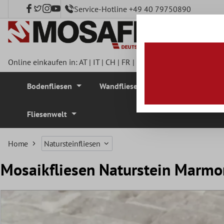
Service-Hotline +49 40 79750890
nhalt springen
Online einkaufen in:
AT
|
IT
|
CH
|
FR
|
DE
|
UK
|
CZ
|
SE
|
DK
|
BE
Bodenfliesen
Wandfliesen
Mosaikfliesen
Fliesenwelt
Home
Natursteinfliesen
Mosaikfliesen Naturstein Marmo