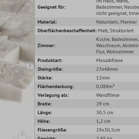
Im Haus
, Wand
,
Geeignet für:
Badezimmer
, Nassb
nicht geeignet
, Inn
Material:
Naturstein
, Marmor
Oberflächenbeschaffenheit:
Matt
, Strukturiert
Küche
, Badezimmer
,
Zimmer:
Waschraum
, Abstel
Flur
, Wohnzimmer
Produktart:
Mosaikfliese
Steingröße:
23x48mm
Stärke:
12mm
Flächendeckung:
0,088m²
Verlegung als:
Wandfliese
Breite:
29 cm
Länge:
30,5 cm
Höhe:
1,2 cm
Fliesengröße:
29x30,5cm
Gewicht:
2,85 kg