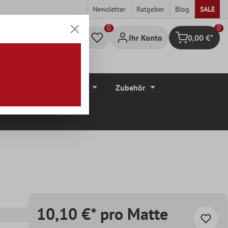
Newsletter
Ratgeber
Blog
SALE
0
Ihr Konto
0,00 €*
Warenkorb
düre
Bodenbeläge
Zubehör
10,10 €* pro Matte