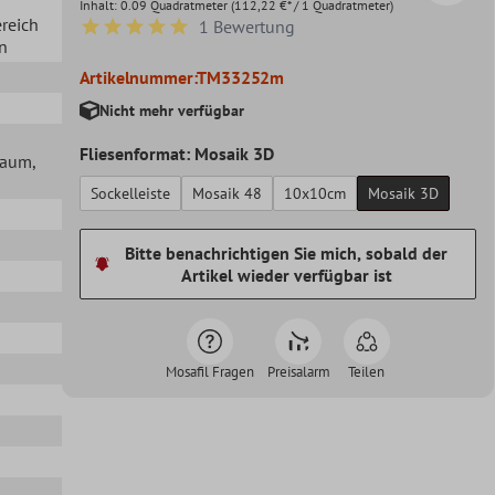
Inhalt:
0.09 Quadratmeter
(112,22 €* / 1 Quadratmeter)
ereich
1 Bewertung
Durchschnittliche Bewertung von 5 von 5 Sternen
en
Artikelnummer:
TM33252m
Nicht mehr verfügbar
Fliesenformat: Mosaik 3D
lraum
,
Sockelleiste
Mosaik 48
10x10cm
Mosaik 3D
Bitte benachrichtigen Sie mich, sobald der
Artikel wieder verfügbar ist
Mosafil Fragen
Preisalarm
Teilen