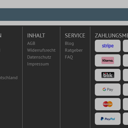
N
INHALT
SERVICE
ZAHLUNGSM
AGB
Blog
d
Widerrufsrecht
Ratgeber
Datenschutz
FAQ
Impressum
utschland