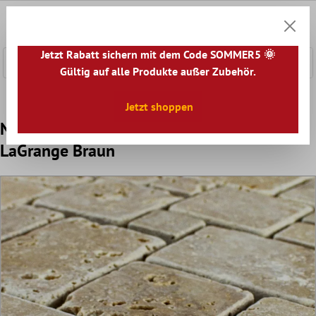
nhalt springen
0
Warenk
Jetzt Rabatt sichern mit dem Code SOMMER5 🌞
Gültig auf alle Produkte außer Zubehör.
Home
Mosaikfliesen
Naturstein Mosaik
Travertin Mosa
Jetzt shoppen
Naturstein Travertin Mosaikfliesen
LaGrange Braun