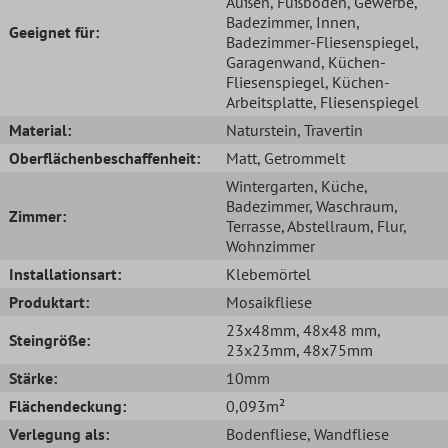
Außen
, Fußboden
, Gewerbe
,
Badezimmer
, Innen
,
Geeignet für:
Badezimmer-Fliesenspiegel
,
Garagenwand
, Küchen-
Fliesenspiegel
, Küchen-
Arbeitsplatte
, Fliesenspiegel
Material:
Naturstein
, Travertin
Oberflächenbeschaffenheit:
Matt
, Getrommelt
Wintergarten
, Küche
,
Badezimmer
, Waschraum
,
Zimmer:
Terrasse
, Abstellraum
, Flur
,
Wohnzimmer
Installationsart:
Klebemörtel
Produktart:
Mosaikfliese
23x48mm
, 48x48 mm
,
Steingröße:
23x23mm
, 48x75mm
Stärke:
10mm
Flächendeckung:
0,093m²
Verlegung als:
Bodenfliese
, Wandfliese