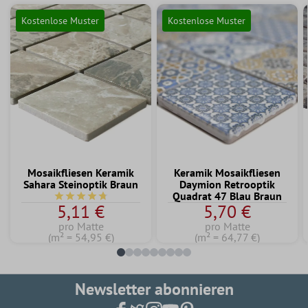
Kostenlose Muster
Kostenlose Muster
Mosaikfliesen Keramik
Keramik Mosaikfliesen
Sahara Steinoptik Braun
Daymion Retrooptik
Quadrat 47 Blau Braun
Durchschnittliche Bewertung von 4.6 von 5 Sternen
5,11 €
5,70 €
pro Matte
pro Matte
(m² = 54,95 €)
(m² = 64,77 €)
Newsletter abonnieren